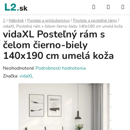
Prejsť
Hľadať
NÁKUP
na
KOŠÍK
obsah
Domov
/
Nábytok
/
Postele a príslušenstvo
/
Postele a posteľné rámy
/
vidaXL Posteľný rám s čelom čierno-biely 140x190 cm umelá koža
vidaXL Posteľný rám s
čelom čierno-biely
140x190 cm umelá koža
Priemerné
Neohodnotené
Podrobnosti hodnotenia
hodnotenie
Značka:
vidaXL
produktu
je
0,0
z
5
hviezdičiek.