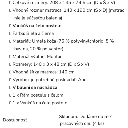
Celkové rozmery: 208 x 145 x 74,5 cm (D x Š x V)
Vhodný rozmer matraca: 140 x 190 cm (Š x D) (matrac
nie je súčasťou balenia)
Vankúš na čelo postele:
Farba: Biela a čierna
Materiál: Umelá koža (75 % polyvinylchlorid, 5 %
bavlna, 20 % polyester)
Materiál výplne: Molitan
Rozmery: 140 x 3 x 48 cm (D x Š x V)
Vhodná šírka matraca: 140 cm
Výrobok je potrebné poskladať: Áno
V balení sa nachádza:
1 x Rám postele s čelom
1 x Vankúš na čelo postele
Skladom. Dodáme do 5-7
Dostupnosť
pracovných dní.
(4 ks)