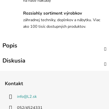
na naše náklady
Rozsiahly sortiment výrobkov
záhradnej techniky, doplnkov a nábytku. Viac
ako 100 tisíc dostupných produktov.
Popis
Diskusia
Z
á
Kontakt
p
ä
info
@
L2.sk
t
i
052/4524331