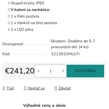
Stupeň krytia: IP65
V balení sa nachádza:
1 x Rám postele
1 x Vankúš na čelo postele
2 x LED pásy
Skladom. Dodáme do 5-7
Dostupnosť
pracovných dní.
(4 ks)
Kód:
3213932MULTI
€241,20
DO KOŠÍKA
Jednotková cena:
Tlač
Opýtať sa
Zdieľať
Výhodné ceny a akcie