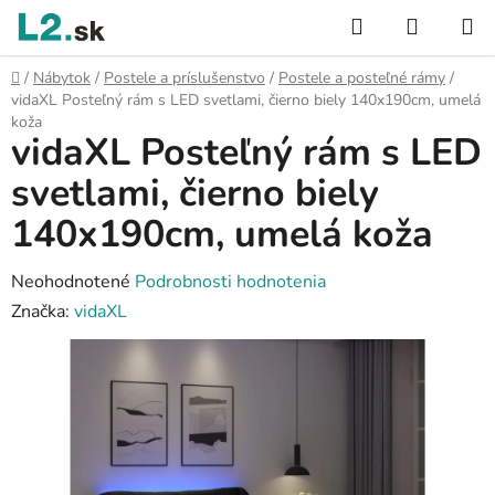
Prejsť
Hľadať
NÁKUP
na
KOŠÍK
obsah
Domov
/
Nábytok
/
Postele a príslušenstvo
/
Postele a posteľné rámy
/
vidaXL Posteľný rám s LED svetlami, čierno biely 140x190cm, umelá
koža
vidaXL Posteľný rám s LED
svetlami, čierno biely
140x190cm, umelá koža
Priemerné
Neohodnotené
Podrobnosti hodnotenia
hodnotenie
Značka:
vidaXL
produktu
je
0,0
z
5
hviezdičiek.