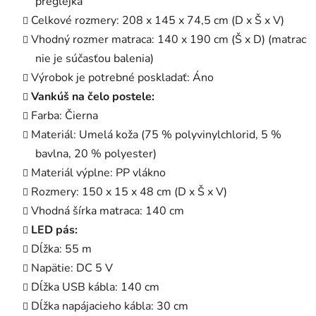
preglejka
Celkové rozmery: 208 x 145 x 74,5 cm (D x Š x V)
Vhodný rozmer matraca: 140 x 190 cm (Š x D) (matrac
nie je súčasťou balenia)
Výrobok je potrebné poskladať: Áno
Vankúš na čelo postele:
Farba: Čierna
Materiál: Umelá koža (75 % polyvinylchlorid, 5 %
bavlna, 20 % polyester)
Materiál výplne: PP vlákno
Rozmery: 150 x 15 x 48 cm (D x Š x V)
Vhodná šírka matraca: 140 cm
LED pás:
Dĺžka: 55 m
Napätie: DC 5 V
Dĺžka USB kábla: 140 cm
Dĺžka napájacieho kábla: 30 cm