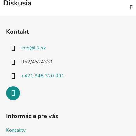
Diskusia
Z
á
Kontakt
p
ä
info
@
L2.sk
t
i
052/4524331
e
+421 948 320 091
Informácie pre vás
Kontakty