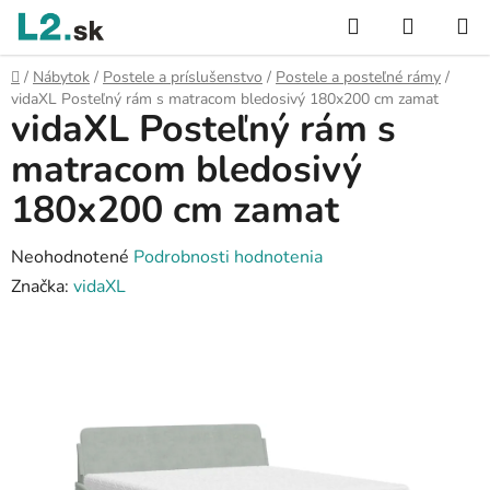
Prejsť
Hľadať
NÁKUP
na
KOŠÍK
obsah
Domov
/
Nábytok
/
Postele a príslušenstvo
/
Postele a posteľné rámy
/
vidaXL Posteľný rám s matracom bledosivý 180x200 cm zamat
vidaXL Posteľný rám s
matracom bledosivý
180x200 cm zamat
Priemerné
Neohodnotené
Podrobnosti hodnotenia
hodnotenie
Značka:
vidaXL
produktu
je
0,0
z
5
hviezdičiek.