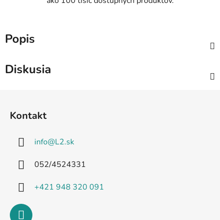
ako 100 tisíc dostupných produktov.
Popis
Diskusia
Z
á
Kontakt
p
ä
info
@
L2.sk
t
i
052/4524331
e
+421 948 320 091