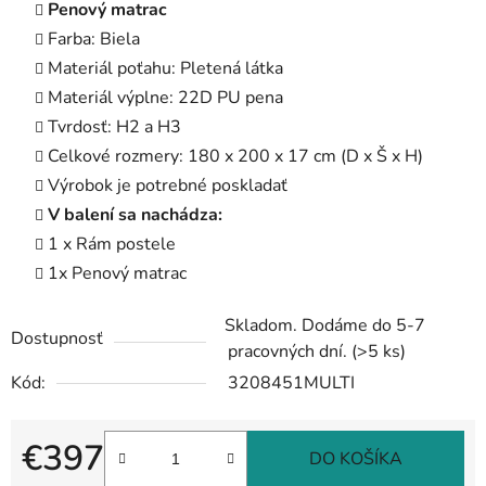
Penový matrac
Farba: Biela
Materiál poťahu: Pletená látka
Materiál výplne: 22D PU pena
Tvrdosť: H2 a H3
Celkové rozmery: 180 x 200 x 17 cm (D x Š x H)
Výrobok je potrebné poskladať
V balení sa nachádza:
1 x Rám postele
1x Penový matrac
Skladom. Dodáme do 5-7
Dostupnosť
pracovných dní.
(>5 ks)
Kód:
3208451MULTI
€397
DO KOŠÍKA