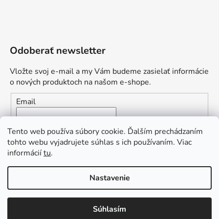
Odoberať newsletter
Vložte svoj e-mail a my Vám budeme zasielať informácie
o nových produktoch na našom e-shope.
Email
Vložením e-mailu súhlasíte s
podmienkami ochrany
Tento web používa súbory cookie. Ďalším prechádzaním
osobných údajov
tohto webu vyjadrujete súhlas s ich používaním. Viac
informácií
tu
.
PRIHLÁSIŤ SA
„Odpovedám okamžite. S čím vám
Nastavenie
môžem pomôcť?“
Obľúbená ponuka
: Zaplaťte vopred a získajte
Súhlasím
Vytvoril Shoptet Premium
dopravu zdarma!