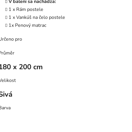
V balení sa nachádza:
1 x Rám postele
1 x Vankúš na čelo postele
1x Penový matrac
Určeno pro
Průměr
180 x 200 cm
Velikost
Sivá
Barva