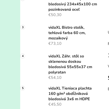
bledosivý 234x45x100 cm
pozinkovaná oceľ
€50,30
vidaXL Bistro stolík,
tehlová farba 60 cm,
mozaikový
€73,10
vidaXL Záhr. stôl so
sklenenou doskou
bledosivá 55x55x37 cm
polyratan
€54,10
vidaXL Tieniaca plachta
160 g/m² obdĺžniková
bledosivá 3x6 m HDPE
€45,50