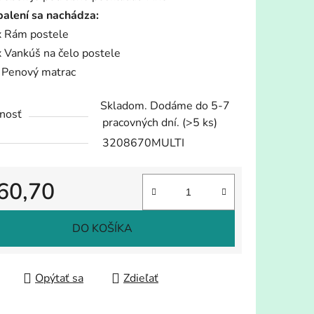
balení sa nachádza:
x Rám postele
x Vankúš na čelo postele
 Penový matrac
Skladom. Dodáme do 5-7
nosť
pracovných dní.
(>5 ks)
3208670MULTI
60,70
tková cena:
DO KOŠÍKA
Opýtať sa
Zdieľať