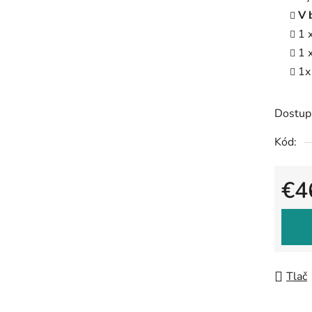
V 
1 
1 
1x
Dostup
Kód:
€4
Jedno
Tlač