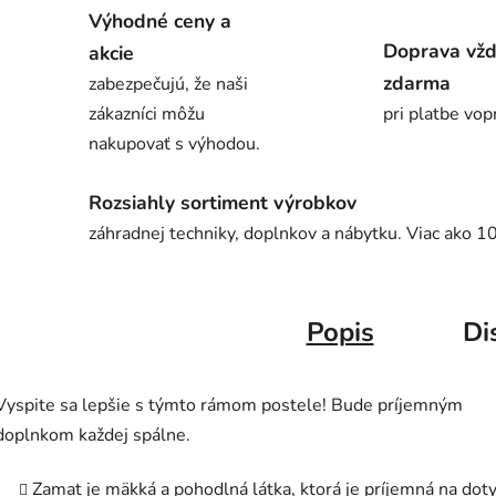
Výhodné ceny a
Doprava vž
akcie
zdarma
zabezpečujú, že naši
zákazníci môžu
pri platbe vop
nakupovať s výhodou.
Rozsiahly sortiment výrobkov
záhradnej techniky, doplnkov a nábytku. Viac ako 1
Popis
Di
Vyspite sa lepšie s týmto rámom postele! Bude príjemným
doplnkom každej spálne.
Zamat je mäkká a pohodlná látka, ktorá je príjemná na doty