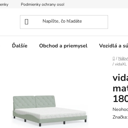
enky
Podmienky ochrany osobných údajov
e
Ďalšíe
Obchod a priemysel
Vozidlá a s
Domov
/
Náby
/
vidaXL
vid
mat
18
Prieme
Neohod
hodnot
Značka
produk