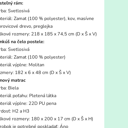
steľný rám:
rba: Svetlosivá
teriál: Zamat (100 % polyester), kov, masívne
orovicové drevo, preglejka
lkové rozmery: 218 x 185 x 74,5 cm (D x Š x V)
iek.
nkúš na čelo postele:
rba: Svetlosivá
teriál: Zamat (100 % polyester)
teriál výplne: Molitan
zmery: 182 x 6 x 48 cm (D x Š x V)
nový matrac
rba: Biela
teriál poťahu: Pletená látka
teriál výplne: 22D PU pena
rdosť: H2 a H3
lkové rozmery: 180 x 200 x 17 cm (D x Š x H)
robok je potrebné poskladať: Áno