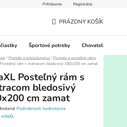
Prihlásenie
Registrácia
PRÁZDNY KOŠÍK
NÁKUPNÝ
KOŠÍK
účiastky
Športové potreby
Chovateľské potre
tok
/
Postele a príslušenstvo
/
Postele a posteľné rámy
 Posteľný rám s matracom bledosivý 180x200 cm zamat
aXL Posteľný rám s
racom bledosivý
0x200 cm zamat
rné
notené
Podrobnosti hodnotenia
enie
:
vidaXL
tu