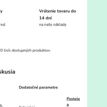
dy
Vrátenie tovaru do
14 dní
red.
na naše náklady
00 tisíc dostupných produktov.
skusia
Dodatočné parametre
Postele
a
k.