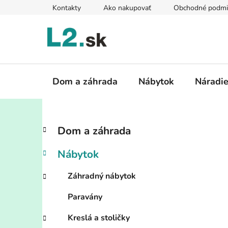
Prejsť
Kontakty
Ako nakupovať
Obchodné podmi
na
obsah
Dom a záhrada
Nábytok
Náradi
B
K
Preskočiť
Dom a záhrada
a
kategórie
o
t
č
Nábytok
e
n
g
ý
Záhradný nábytok
ó
p
r
Paravány
i
a
e
n
Kreslá a stoličky