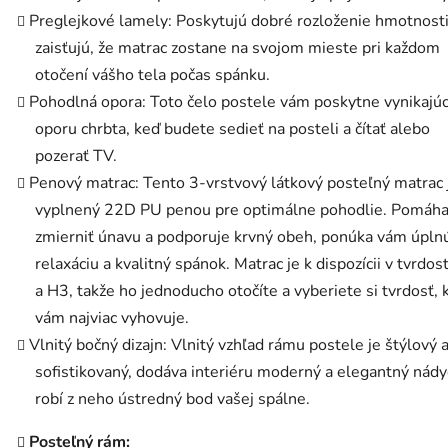
Preglejkové lamely: Poskytujú dobré rozloženie hmotnosti
zaisťujú, že matrac zostane na svojom mieste pri každom
otočení vášho tela počas spánku.
Pohodlná opora: Toto čelo postele vám poskytne vynikajú
oporu chrbta, keď budete sedieť na posteli a čítať alebo
pozerať TV.
Penový matrac: Tento 3-vrstvový látkový posteľný matrac 
vyplnený 22D PU penou pre optimálne pohodlie. Pomáh
zmierniť únavu a podporuje krvný obeh, ponúka vám úpln
relaxáciu a kvalitný spánok. Matrac je k dispozícii v tvrdos
a H3, takže ho jednoducho otočíte a vyberiete si tvrdosť, 
vám najviac vyhovuje.
Vlnitý bočný dizajn: Vlnitý vzhľad rámu postele je štýlový 
sofistikovaný, dodáva interiéru moderný a elegantný nády
robí z neho ústredný bod vašej spálne.
Posteľný rám: