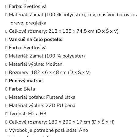
Farba: Svetlosivá
Materiál: Zamat (100 % polyester), kov, masívne borovico
drevo, preglejka
Celkové rozmery: 218 x 185 x 74,5 cm (D x Š x V)
Vankúš na čelo postele:
Farba: Svetlosivá
Materiál: Zamat (100 % polyester)
Materiál výplne: Molitan
Rozmery: 182 x 6 x 48 cm (D x Š x V)
Penový matrac
Farba: Biela
Materiál poťahu: Pletená látka
Materiál výplne: 22D PU pena
Tvrdosť: H2 a H3
Celkové rozmery: 180 x 200 x 17 cm (D x Š x H)
Výrobok je potrebné poskladať: Áno