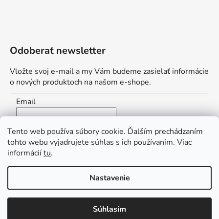
Odoberať newsletter
Vložte svoj e-mail a my Vám budeme zasielať informácie
o nových produktoch na našom e-shope.
Email
Vložením e-mailu súhlasíte s
podmienkami ochrany
Tento web používa súbory cookie. Ďalším prechádzaním
osobných údajov
tohto webu vyjadrujete súhlas s ich používaním. Viac
informácií
tu
.
PRIHLÁSIŤ SA
„Odpovedám okamžite. S čím vám
Nastavenie
môžem pomôcť?“
Obľúbená ponuka
: Zaplaťte vopred a získajte
Súhlasím
Vytvoril Shoptet Premium
dopravu zdarma!