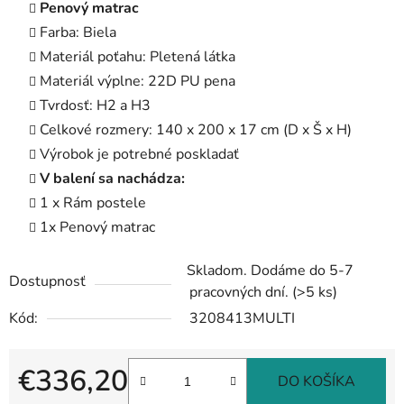
Penový matrac
Farba: Biela
Materiál poťahu: Pletená látka
Materiál výplne: 22D PU pena
Tvrdosť: H2 a H3
Celkové rozmery: 140 x 200 x 17 cm (D x Š x H)
Výrobok je potrebné poskladať
V balení sa nachádza:
1 x Rám postele
1x Penový matrac
Skladom. Dodáme do 5-7
Dostupnosť
pracovných dní.
(>5 ks)
Kód:
3208413MULTI
€336,20
DO KOŠÍKA