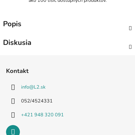
ako 100 tisíc dostupných produktov.
Popis
Diskusia
Z
á
Kontakt
p
ä
info
@
L2.sk
t
i
052/4524331
e
+421 948 320 091