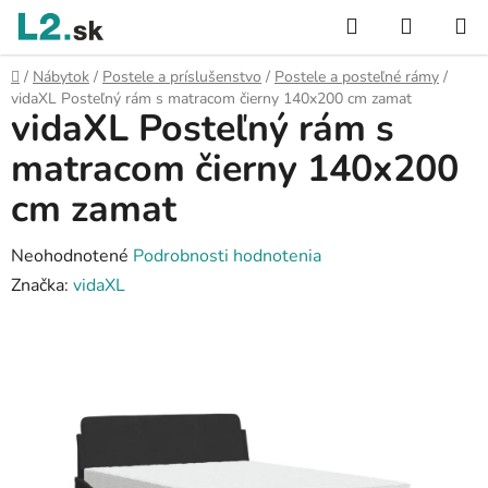
Prejsť
Hľadať
NÁKUP
na
KOŠÍK
obsah
Domov
/
Nábytok
/
Postele a príslušenstvo
/
Postele a posteľné rámy
/
vidaXL Posteľný rám s matracom čierny 140x200 cm zamat
vidaXL Posteľný rám s
matracom čierny 140x200
cm zamat
Priemerné
Neohodnotené
Podrobnosti hodnotenia
hodnotenie
Značka:
vidaXL
produktu
je
0,0
z
5
hviezdičiek.