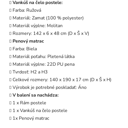
Vankúš na čelo postele:
Farba: Ružová
Materiál: Zamat (100 % polyester)
Materiál výplne: Molitan
Rozmery: 142 x 6 x 48 cm (D x Š x V)
Penový matrac
Farba: Biela
Materiál poťahu: Pletená látka
Materiál výplne: 22D PU pena
Tvrdosť: H2 a H3
Celkové rozmery: 140 x 190 x 17 cm (D x Š x H)
Výrobok je potrebné poskladať: Áno
V balení sa nachádza:
1 x Rám postele
1 x Vankúš na čelo postele
1x Penový matrac