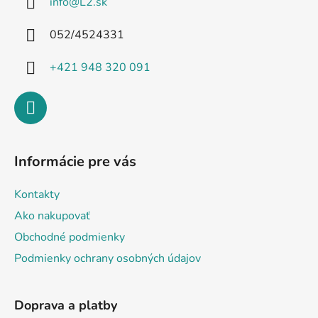
info
@
L2.sk
t
i
052/4524331
e
+421 948 320 091
Informácie pre vás
Kontakty
Ako nakupovať
Obchodné podmienky
Podmienky ochrany osobných údajov
Doprava a platby