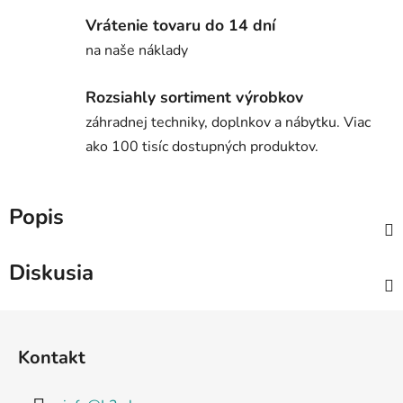
Vrátenie tovaru do 14 dní
na naše náklady
Rozsiahly sortiment výrobkov
záhradnej techniky, doplnkov a nábytku. Viac
ako 100 tisíc dostupných produktov.
Popis
Diskusia
Z
á
Kontakt
p
ä