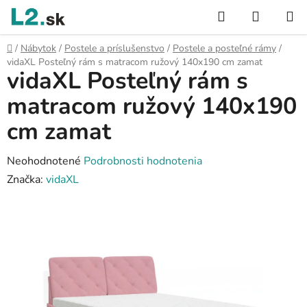
Prejsť
Hľadať
NÁKUP
na
KOŠÍK
obsah
Domov
/
Nábytok
/
Postele a príslušenstvo
/
Postele a posteľné rámy
/
vidaXL Posteľný rám s matracom ružový 140x190 cm zamat
vidaXL Posteľný rám s
matracom ružový 140x190
cm zamat
Priemerné
Neohodnotené
Podrobnosti hodnotenia
hodnotenie
Značka:
vidaXL
produktu
je
0,0
z
5
hviezdičiek.