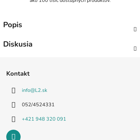
ako 100 tisíc dostupných produktov.
Popis
Diskusia
Z
á
Kontakt
p
ä
info
@
L2.sk
t
i
052/4524331
e
+421 948 320 091