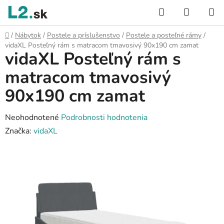
Prejsť
Hľadať
NÁKUP
na
KOŠÍK
obsah
Domov
/
Nábytok
/
Postele a príslušenstvo
/
Postele a posteľné rámy
/
vidaXL Posteľný rám s matracom tmavosivý 90x190 cm zamat
vidaXL Posteľný rám s
matracom tmavosivý
90x190 cm zamat
Priemerné
Neohodnotené
Podrobnosti hodnotenia
hodnotenie
Značka:
vidaXL
produktu
je
0,0
z
5
hviezdičiek.