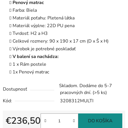
Penový matrac
Farba: Biela
Materiál poťahu: Pletená látka
Materiál výplne: 22D PU pena
Tvrdosť: H2 a H3
Celkové rozmery: 90 x 190 x 17 cm (D x Š x H)
Výrobok je potrebné poskladať
V balení sa nachádza:
1 x Rám postele
1x Penový matrac
Skladom. Dodáme do 5-7
Dostupnosť
pracovných dní.
(>5 ks)
Kód:
3208312MULTI
€236,50
DO KOŠÍKA