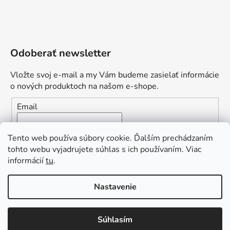
Odoberať newsletter
Vložte svoj e-mail a my Vám budeme zasielať informácie
o nových produktoch na našom e-shope.
Email
Vložením e-mailu súhlasíte s
podmienkami ochrany
Tento web používa súbory cookie. Ďalším prechádzaním
osobných údajov
tohto webu vyjadrujete súhlas s ich používaním. Viac
informácií
tu
.
PRIHLÁSIŤ SA
„Odpovedám okamžite. S čím vám
Nastavenie
môžem pomôcť?“
Obľúbená ponuka
: Zaplaťte vopred a získajte
Súhlasím
Vytvoril Shoptet Premium
dopravu zdarma!