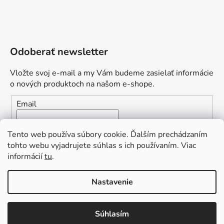
Odoberať newsletter
Vložte svoj e-mail a my Vám budeme zasielať informácie
o nových produktoch na našom e-shope.
Email
Vložením e-mailu súhlasíte s
podmienkami ochrany
Tento web používa súbory cookie. Ďalším prechádzaním
osobných údajov
tohto webu vyjadrujete súhlas s ich používaním. Viac
informácií
tu
.
PRIHLÁSIŤ SA
„Odpovedám okamžite. S čím vám
Nastavenie
môžem pomôcť?“
Obľúbená ponuka
: Zaplaťte vopred a získajte
Súhlasím
Vytvoril Shoptet Premium
dopravu zdarma!