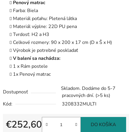
Penový matrac
Farba: Biela
Materiál poťahu: Pletená látka
Materiál výplne: 22D PU pena
Tvrdosť: H2 a H3
Celkové rozmery: 90 x 200 x 17 cm (D x Š x H)
Výrobok je potrebné poskladať
V balení sa nachádza:
1 x Rám postele
1x Penový matrac
Skladom. Dodáme do 5-7
Dostupnosť
pracovných dní.
(>5 ks)
Kód:
3208332MULTI
€252,60
DO KOŠÍKA