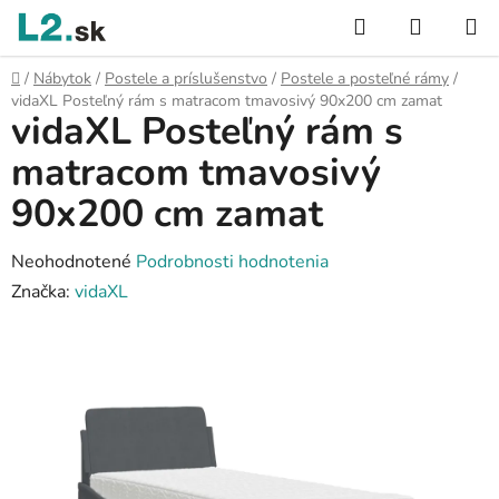
Prejsť
Hľadať
NÁKUP
na
KOŠÍK
obsah
Domov
/
Nábytok
/
Postele a príslušenstvo
/
Postele a posteľné rámy
/
vidaXL Posteľný rám s matracom tmavosivý 90x200 cm zamat
vidaXL Posteľný rám s
matracom tmavosivý
90x200 cm zamat
Priemerné
Neohodnotené
Podrobnosti hodnotenia
hodnotenie
Značka:
vidaXL
produktu
je
0,0
z
5
hviezdičiek.