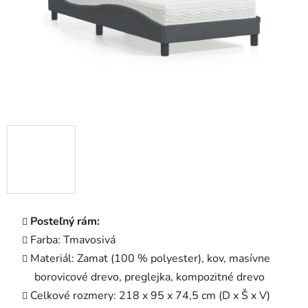
Posteľný rám:
Farba: Tmavosivá
Materiál: Zamat (100 % polyester), kov, masívne
borovicové drevo, preglejka, kompozitné drevo
Celkové rozmery: 218 x 95 x 74,5 cm (D x Š x V)