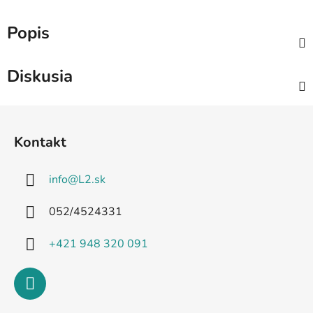
Popis
Diskusia
Z
á
Kontakt
p
ä
info
@
L2.sk
t
i
052/4524331
e
+421 948 320 091