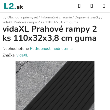
Prejsť
Hľadať
NÁKUP
na
KOŠÍK
obsah
Domov
/
Obchod a priemysel
/
Informačné značenie
/
Dopravné značky
/
vidaXL Prahové rampy 2 ks 110x32x3,8 cm guma
vidaXL Prahové rampy 2
ks 110x32x3,8 cm guma
Priemerné
Neohodnotené
Podrobnosti hodnotenia
hodnotenie
Značka:
vidaXL
produktu
je
0,0
z
5
hviezdičiek.