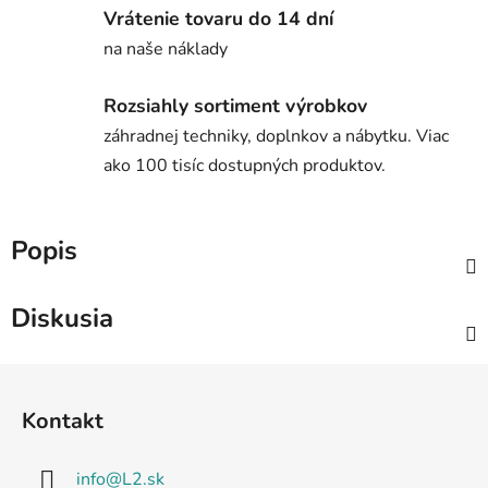
Vrátenie tovaru do 14 dní
na naše náklady
Rozsiahly sortiment výrobkov
záhradnej techniky, doplnkov a nábytku. Viac
ako 100 tisíc dostupných produktov.
Popis
Diskusia
Z
á
Kontakt
p
ä
info
@
L2.sk