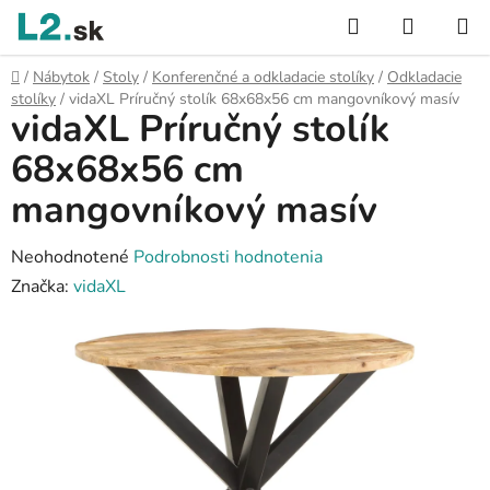
Prejsť
Hľadať
NÁKUP
na
KOŠÍK
obsah
Domov
/
Nábytok
/
Stoly
/
Konferenčné a odkladacie stolíky
/
Odkladacie
stolíky
/
vidaXL Príručný stolík 68x68x56 cm mangovníkový masív
vidaXL Príručný stolík
68x68x56 cm
mangovníkový masív
Priemerné
Neohodnotené
Podrobnosti hodnotenia
hodnotenie
Značka:
vidaXL
produktu
je
0,0
z
5
hviezdičiek.