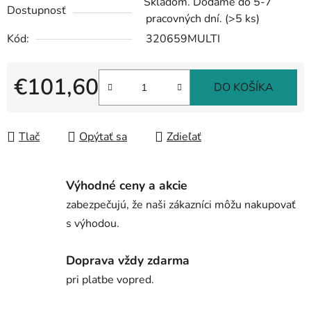
Skladom. Dodáme do 5-7
Dostupnosť
pracovných dní.
(>5 ks)
Kód:
320659MULTI
€101,60
DO KOŠÍKA
Jednotková cena:
Tlač
Opýtať sa
Zdieľať
Výhodné ceny a akcie
zabezpečujú, že naši zákazníci môžu nakupovať
s výhodou.
Doprava vždy zdarma
pri platbe vopred.