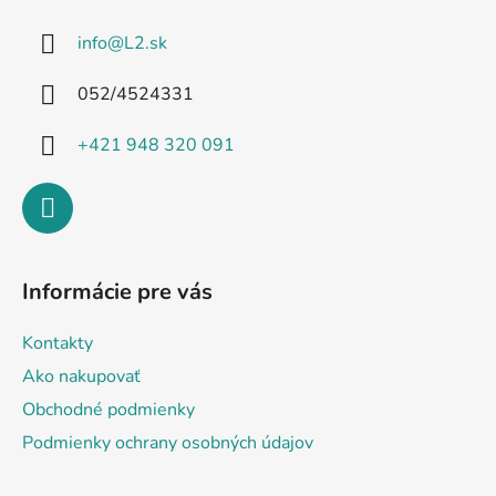
ä
info
@
L2.sk
t
i
052/4524331
e
+421 948 320 091
Informácie pre vás
Kontakty
Ako nakupovať
Obchodné podmienky
Podmienky ochrany osobných údajov