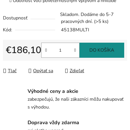
Odolnosť voči poveternostným vplyvom a hnilobe
Skladom. Dodáme do 5-7
Dostupnosť
pracovných dní.
(>5 ks)
Kód:
45138MULTI
€186,10
DO KOŠÍKA
Jednotková cena:
Tlač
Opýtať sa
Zdieľať
Výhodné ceny a akcie
zabezpečujú, že naši zákazníci môžu nakupovať
s výhodou.
Doprava vždy zdarma