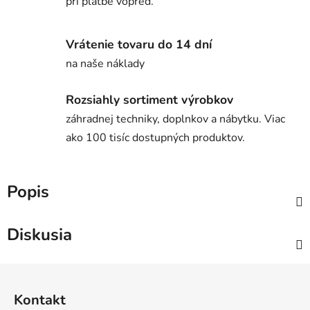
pri platbe vopred.
Vrátenie tovaru do 14 dní
na naše náklady
Rozsiahly sortiment výrobkov
záhradnej techniky, doplnkov a nábytku. Viac
ako 100 tisíc dostupných produktov.
Popis
Diskusia
Z
á
Kontakt
p