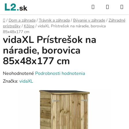
Prejsť
Hľadať
NÁKUP
na
KOŠÍK
obsah
Domov
/
Dom a záhrada
/
Trávnik a záhrada
/
Bývanie v záhrade
/
Záhradné
prístrešky
/
Kôlne
/
vidaXL Prístrešok na náradie, borovica
85x48x177 cm
vidaXL Prístrešok na
náradie, borovica
85x48x177 cm
Priemerné
Neohodnotené
Podrobnosti hodnotenia
hodnotenie
Značka:
vidaXL
produktu
je
0,0
z
5
hviezdičiek.