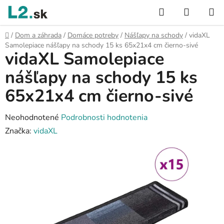
Prejsť
Hľadať
NÁKUP
na
KOŠÍK
obsah
Domov
/
Dom a záhrada
/
Domáce potreby
/
Nášľapy na schody
/
vidaXL
Samolepiace nášľapy na schody 15 ks 65x21x4 cm čierno-sivé
vidaXL Samolepiace
nášľapy na schody 15 ks
65x21x4 cm čierno-sivé
Priemerné
Neohodnotené
Podrobnosti hodnotenia
hodnotenie
Značka:
vidaXL
produktu
je
0,0
z
5
hviezdičiek.