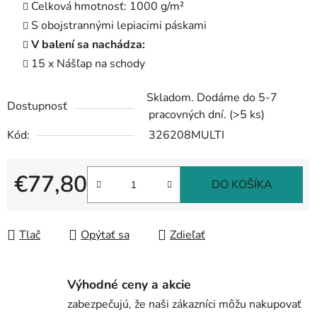
Celková hmotnosť: 1000 g/m²
S obojstrannými lepiacimi páskami
V balení sa nachádza:
15 x Nášľap na schody
Skladom. Dodáme do 5-7
Dostupnosť
pracovných dní.
(>5 ks)
Kód:
326208MULTI
€77,80
DO KOŠÍKA
Jednotková cena:
Tlač
Opýtať sa
Zdieľať
Výhodné ceny a akcie
zabezpečujú, že naši zákazníci môžu nakupovať