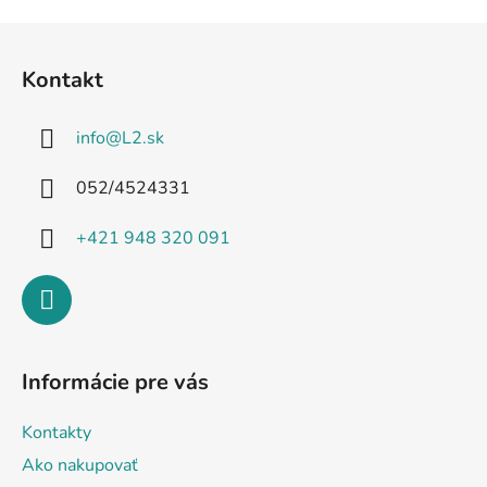
Z
á
Kontakt
p
ä
info
@
L2.sk
t
i
052/4524331
e
+421 948 320 091
Informácie pre vás
Kontakty
Ako nakupovať