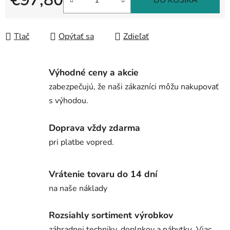
DO KOŠÍKA
Jednotková cena:
Tlač
Opýtať sa
Zdieľať
Výhodné ceny a akcie
zabezpečujú, že naši zákazníci môžu nakupovať
s výhodou.
Doprava vždy zdarma
pri platbe vopred.
Vrátenie tovaru do 14 dní
na naše náklady
Rozsiahly sortiment výrobkov
záhradnej techniky, doplnkov a nábytku. Viac