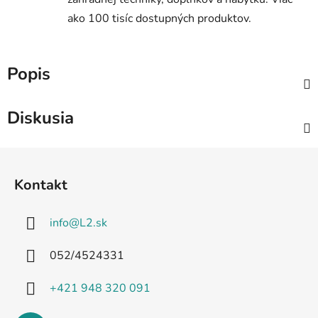
ako 100 tisíc dostupných produktov.
Popis
Diskusia
Z
á
Kontakt
p
ä
info
@
L2.sk
t
i
052/4524331
e
+421 948 320 091