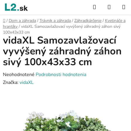
Prejsť
Hľadať
NÁKUP
na
KOŠÍK
obsah
Domov
/
Dom a záhrada
/
Trávnik a záhrada
/
Záhradkárčenie
/
Kvetináče a
hrantíky
/
vidaXL Samozavlažovací vyvýšený záhradný záhon sivý
100x43x33 cm
vidaXL Samozavlažovací
vyvýšený záhradný záhon
sivý 100x43x33 cm
Priemerné
Neohodnotené
Podrobnosti hodnotenia
hodnotenie
Značka:
vidaXL
produktu
je
0,0
z
5
hviezdičiek.