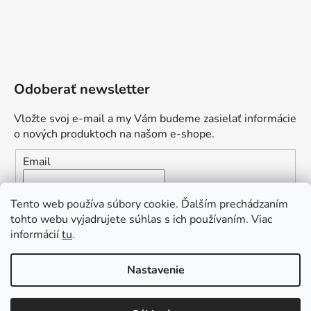
Odoberať newsletter
Vložte svoj e-mail a my Vám budeme zasielať informácie
o nových produktoch na našom e-shope.
Email
Vložením e-mailu súhlasíte s
podmienkami ochrany
Tento web používa súbory cookie. Ďalším prechádzaním
osobných údajov
tohto webu vyjadrujete súhlas s ich používaním. Viac
informácií
tu
.
PRIHLÁSIŤ SA
„Odpovedám okamžite. S čím vám
Nastavenie
môžem pomôcť?“
Obľúbená ponuka
: Zaplaťte vopred a získajte