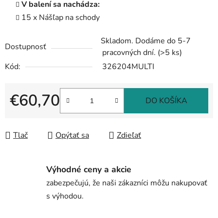
V balení sa nachádza:
15 x Nášľap na schody
Skladom. Dodáme do 5-7
Dostupnosť
pracovných dní.
(>5 ks)
Kód:
326204MULTI
€60,70
DO KOŠÍKA
Jednotková cena:
Tlač
Opýtať sa
Zdieľať
Výhodné ceny a akcie
zabezpečujú, že naši zákazníci môžu nakupovať
s výhodou.