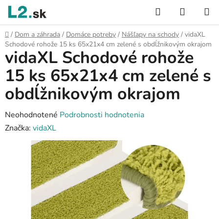
Prejsť
Hľadať
NÁKUP
na
KOŠÍK
obsah
Domov
/
Dom a záhrada
/
Domáce potreby
/
Nášľapy na schody
/
vidaXL
Schodové rohože 15 ks 65x21x4 cm zelené s obdĺžnikovým okrajom
vidaXL Schodové rohože
15 ks 65x21x4 cm zelené s
obdĺžnikovým okrajom
Priemerné
Neohodnotené
Podrobnosti hodnotenia
hodnotenie
Značka:
vidaXL
produktu
je
0,0
z
5
hviezdičiek.