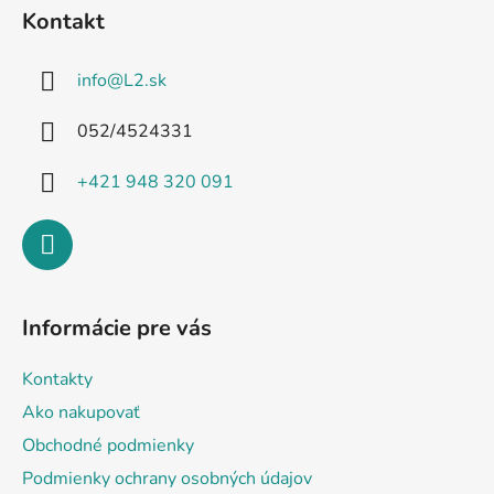
á
Kontakt
p
ä
info
@
L2.sk
t
i
052/4524331
e
+421 948 320 091
Informácie pre vás
Kontakty
Ako nakupovať
Obchodné podmienky
Podmienky ochrany osobných údajov