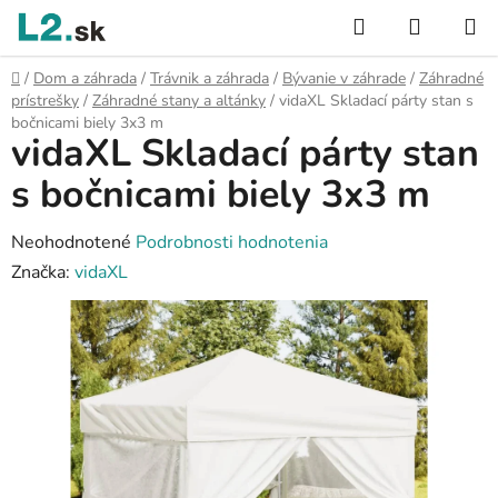
Prejsť
Hľadať
NÁKUP
na
KOŠÍK
obsah
Domov
/
Dom a záhrada
/
Trávnik a záhrada
/
Bývanie v záhrade
/
Záhradné
prístrešky
/
Záhradné stany a altánky
/
vidaXL Skladací párty stan s
bočnicami biely 3x3 m
vidaXL Skladací párty stan
s bočnicami biely 3x3 m
Priemerné
Neohodnotené
Podrobnosti hodnotenia
hodnotenie
Značka:
vidaXL
produktu
je
0,0
z
5
hviezdičiek.