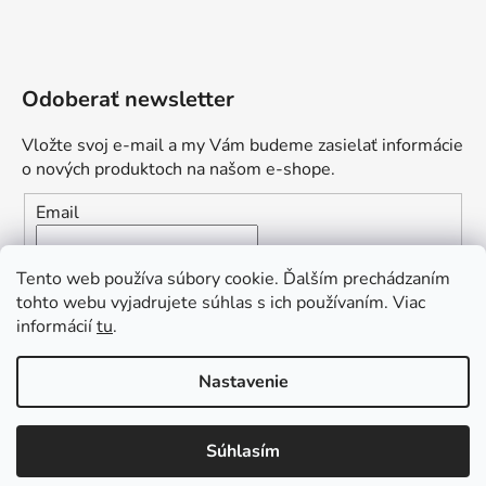
Odoberať newsletter
Vložte svoj e-mail a my Vám budeme zasielať informácie
o nových produktoch na našom e-shope.
Email
Vložením e-mailu súhlasíte s
podmienkami ochrany
Tento web používa súbory cookie. Ďalším prechádzaním
osobných údajov
tohto webu vyjadrujete súhlas s ich používaním. Viac
informácií
tu
.
PRIHLÁSIŤ SA
„Odpovedám okamžite. S čím vám
Nastavenie
môžem pomôcť?“
Obľúbená ponuka
: Zaplaťte vopred a získajte
Súhlasím
Vytvoril Shoptet Premium
dopravu zdarma!
Copyright 2026
L2.sk
. Všetky práva vyhradené.