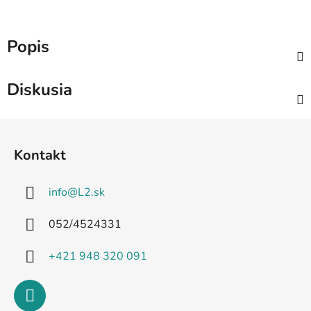
Popis
Diskusia
Z
á
Kontakt
p
ä
info
@
L2.sk
t
i
052/4524331
e
+421 948 320 091