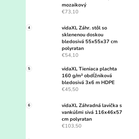
mozaikový
€73,10
vidaXL Záhr. stôl so
sklenenou doskou
bledosivá 55x55x37 cm
polyratan
€54,10
vidaXL Tieniaca plachta
160 g/m² obdĺžniková
bledosivá 3x6 m HDPE
€45,50
vidaXL Záhradná lavička s
vankúšmi sivá 116x46x57
cm polyratan
€103,50