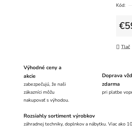
Kód:
€5
Jedno
Tlač
Výhodné ceny a
Doprava vž
akcie
zdarma
zabezpečujú, že naši
zákazníci môžu
pri platbe vop
nakupovať s výhodou.
Rozsiahly sortiment výrobkov
záhradnej techniky, doplnkov a nábytku. Viac ako 1