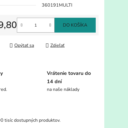
360191MULTI
9,80
DO KOŠÍKA
tková cena:
Opýtať sa
Zdieľať
dy
Vrátenie tovaru do
14 dní
red.
na naše náklady
00 tisíc dostupných produktov.