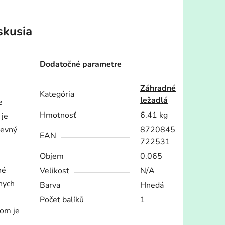
skusia
Dodatočné parametre
Záhradné
Kategória
ležadlá
e
Hmotnosť
6.41 kg
 je
pevný
8720845
EAN
722531
Objem
0.065
né
Velikost
N/A
nych
Barva
Hnedá
Počet balíků
1
kom je