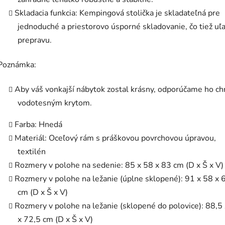
Skladacia funkcia: Kempingová stolička je skladateľná pre
jednoduché a priestorovo úsporné skladovanie, čo tiež uľ
prepravu.
Poznámka:
Aby váš vonkajší nábytok zostal krásny, odporúčame ho ch
vodotesným krytom.
Farba: Hnedá
Materiál: Oceľový rám s práškovou povrchovou úpravou,
textilén
Rozmery v polohe na sedenie: 85 x 58 x 83 cm (D x Š x V)
Rozmery v polohe na ležanie (úplne sklopené): 91 x 58 x 
cm (D x Š x V)
Rozmery v polohe na ležanie (sklopené do polovice): 88,5
x 72,5 cm (D x Š x V)