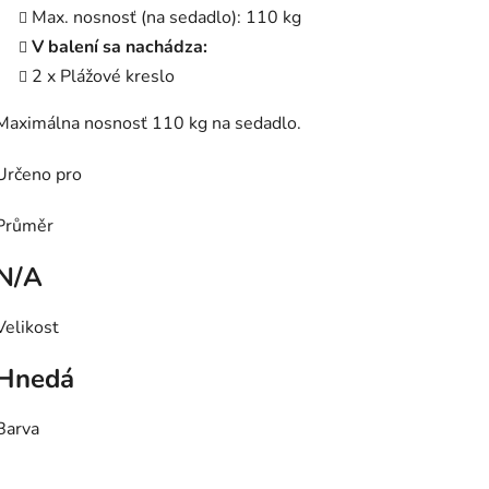
Max. nosnosť (na sedadlo): 110 kg
V balení sa nachádza:
2 x Plážové kreslo
Maximálna nosnosť 110 kg na sedadlo.
Určeno pro
Průměr
N/A
Velikost
Hnedá
Barva