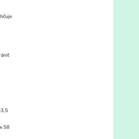
ahčuje
rániť
63,5
 x 58