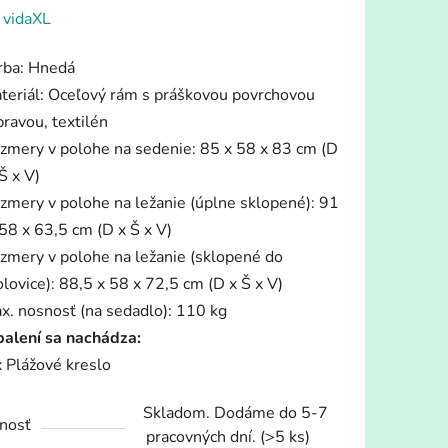
enie
:
vidaXL
tu
rba: Hnedá
teriál: Oceľový rám s práškovou povrchovou
pravou, textilén
zmery v polohe na sedenie: 85 x 58 x 83 cm (D
Š x V)
iek.
zmery v polohe na ležanie (úplne sklopené): 91
 58 x 63,5 cm (D x Š x V)
zmery v polohe na ležanie (sklopené do
olovice): 88,5 x 58 x 72,5 cm (D x Š x V)
x. nosnosť (na sedadlo): 110 kg
balení sa nachádza:
x Plážové kreslo
Skladom. Dodáme do 5-7
nosť
pracovných dní.
(>5 ks)