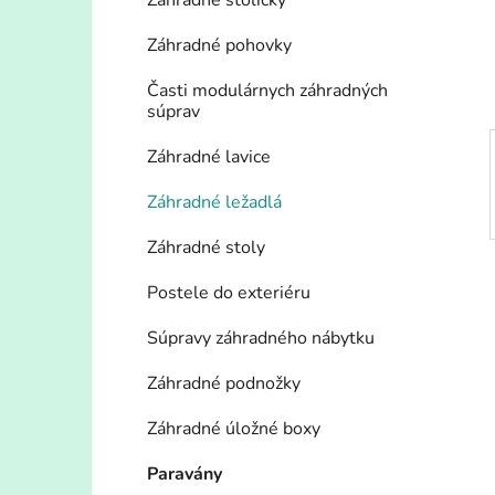
n
Záhradné stoličky
e
Záhradné pohovky
l
Časti modulárnych záhradných
súprav
Záhradné lavice
Záhradné ležadlá
Záhradné stoly
Postele do exteriéru
Súpravy záhradného nábytku
Záhradné podnožky
Záhradné úložné boxy
Paravány