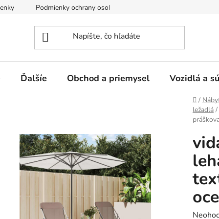
enky
Podmienky ochrany osobných údajov
e
Ďalšíe
Obchod a priemysel
Vozidlá a s
Domov
/
Náby
ležadlá
/
práškova
vid
leh
tex
oce
Prieme
Neohod