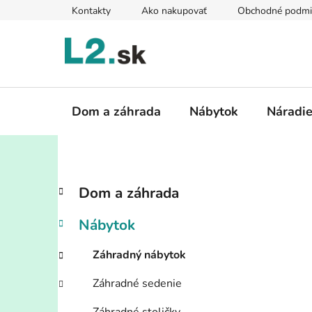
Prejsť
Kontakty
Ako nakupovať
Obchodné podmi
na
obsah
Dom a záhrada
Nábytok
Náradi
B
K
Preskočiť
Dom a záhrada
a
kategórie
o
t
č
Nábytok
e
n
g
ý
Záhradný nábytok
ó
p
r
Záhradné sedenie
i
a
e