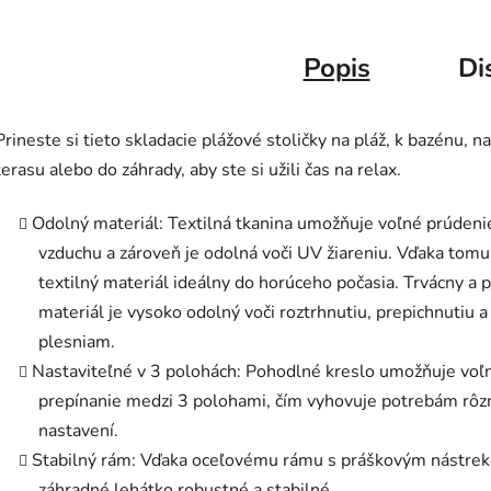
Popis
Di
Prineste si tieto skladacie plážové stoličky na pláž, k bazénu, na
terasu alebo do záhrady, aby ste si užili čas na relax.
Odolný materiál: Textilná tkanina umožňuje voľné prúdeni
vzduchu a zároveň je odolná voči UV žiareniu. Vďaka tomu
textilný materiál ideálny do horúceho počasia. Trvácny a 
materiál je vysoko odolný voči roztrhnutiu, prepichnutiu a
plesniam.
Nastaviteľné v 3 polohách: Pohodlné kreslo umožňuje voľ
prepínanie medzi 3 polohami, čím vyhovuje potrebám rôz
nastavení.
Stabilný rám: Vďaka oceľovému rámu s práškovým nástre
záhradné lehátko robustné a stabilné.