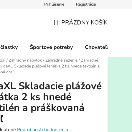
Prihlásenie
Registrácia
PRÁZDNY KOŠÍK
NÁKUPNÝ
KOŠÍK
účiastky
Športové potreby
Chovateľské potre
tok
/
Záhradný nábytok
/
Záhradné sedenie
/
Záhradné
vidaXL Skladacie plážové lehátka 2 ks hnedé textilén a
ná oceľ
aXL Skladacie plážové
átka 2 ks hnedé
tilén a práškovaná
ľ
rné
notené
Podrobnosti hodnotenia