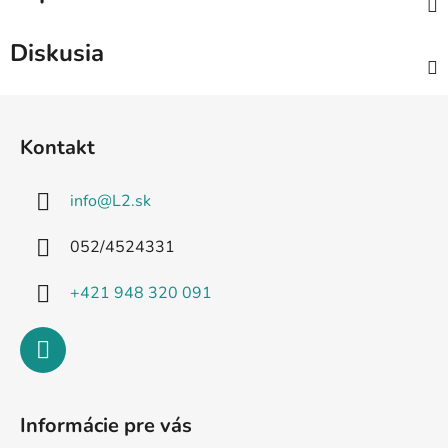
Diskusia
Z
á
Kontakt
p
ä
info
@
L2.sk
t
i
052/4524331
e
+421 948 320 091
Informácie pre vás