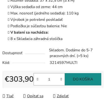
Rozmer sedadla: 37 x 32,5 cm (Š x H)
Výška sedadla od zeme: 44 cm
Max. nosnosť (jedného sedadla): 110 kg
Výrobok je potrebné poskladať
Podložka je súčasťou balenia: Nie
V balení sa nachádza:
8 x Skladacia záhradná stolička
Skladom. Dodáme do 5-7
Dostupnosť
pracovných dní.
(>5 ks)
Kód:
3214597MULTI
€303,90
DO KOŠÍKA
Jednotková cena:
Tlač
Opýtať sa
Zdieľať