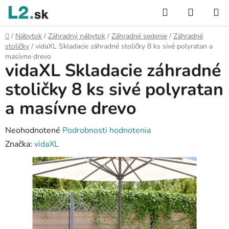
Prejsť
Hľadať
NÁKUP
na
KOŠÍK
obsah
Domov
/
Nábytok
/
Záhradný nábytok
/
Záhradné sedenie
/
Záhradné
stoličky
/
vidaXL Skladacie záhradné stoličky 8 ks sivé polyratan a
masívne drevo
vidaXL Skladacie záhradné
stoličky 8 ks sivé polyratan
a masívne drevo
Priemerné
Neohodnotené
Podrobnosti hodnotenia
hodnotenie
Značka:
vidaXL
produktu
je
0,0
z
5
hviezdičiek.