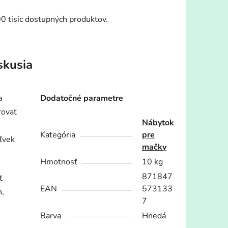
00 tisíc dostupných produktov.
skusia
a
Dodatočné parametre
rovať
Nábytok
Kategória
pre
ľvek
mačky
Hmotnosť
10 kg
871847
ť
EAN
573133
h,
7
Barva
Hnedá