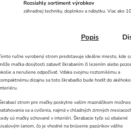
Rozsiahly sortiment výrobkov
záhradnej techniky, doplnkov a nábytku. Viac ako 1
Popis
Di
Tento ručne vyrobený strom predstavuje ideálne miesto, kde s
môže mačka dosýtosti zabaviť škrabaním či lezením alebo pozo
okolie a nerušene odpočívať. Vďaka svojmu roztomilému a
kompaktnému dizajnu sa toto škrabadlo bude hodiť do akéhoko
interiéru.
Škrabací strom pre mačky poskytne vašim maznáčikom možnos
naťahovania sa a cvičenia, najmä v chladných zimných mesiacoc
kedy sú mačky schované v interiéri. Škrabacie tyče sú obalené
sisalovým lanom, čo je vhodné na brúsenie pazúrikov vášho