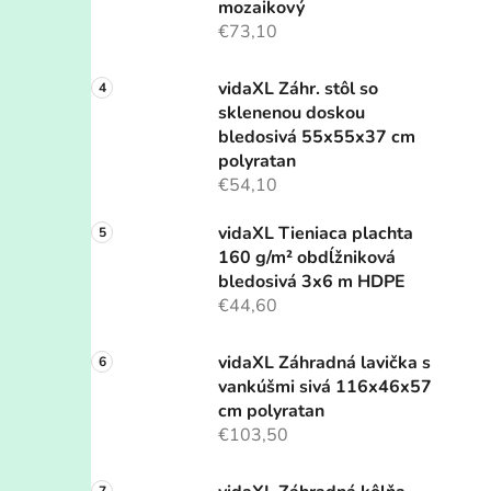
mozaikový
€73,10
vidaXL Záhr. stôl so
sklenenou doskou
bledosivá 55x55x37 cm
polyratan
€54,10
vidaXL Tieniaca plachta
160 g/m² obdĺžniková
bledosivá 3x6 m HDPE
€44,60
vidaXL Záhradná lavička s
vankúšmi sivá 116x46x57
cm polyratan
€103,50