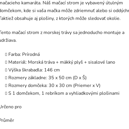
mačacieho kamaráta. Náš mačací strom je vybavený útulným
domčekom, kde si vaša mačka môže zdriemnuť alebo si oddých
Taktiež obsahuje aj plošiny, z ktorých môže sledovať okolie.
Tento mačací strom z morskej trávy sa jednoducho montuje a
udržiava.
Farba: Prírodná
Materiál: Morská tráva + mäkký plyš + sisalové lano
Výška škrabadla: 146 cm
Rozmery základne: 35 x 50 cm (D x Š)
Rozmery domčeka: 30 x 30 cm (Priemer x V)
S 1 domčekom, 1 rebríkom a vyhliadkovými plošinami
Určeno pro
Průměr