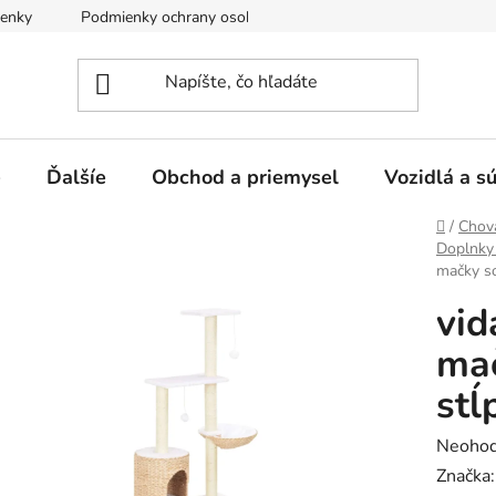
enky
Podmienky ochrany osobných údajov
e
Ďalšíe
Obchod a priemysel
Vozidlá a s
Domov
/
Chova
Doplnky
mačky so
vid
mač
stĺ
Prieme
Neohod
hodnot
Značka