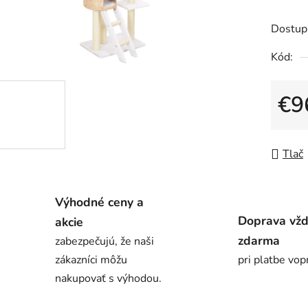
produk
je
Dostup
0,0
Kód:
z
5
€9
hviezdič
Jedno
Tlač
Výhodné ceny a
Doprava vž
akcie
zdarma
zabezpečujú, že naši
zákazníci môžu
pri platbe vop
nakupovať s výhodou.