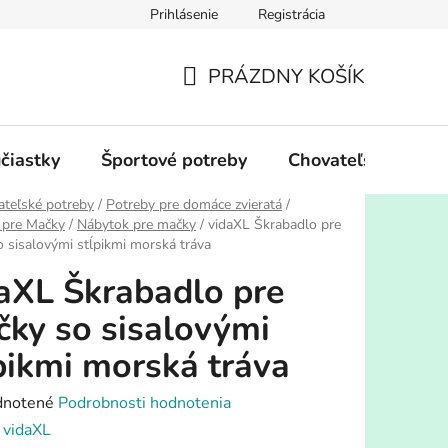
Prihlásenie
Registrácia
PRÁZDNY KOŠÍK
NÁKUPNÝ
KOŠÍK
účiastky
Športové potreby
Chovateľské potre
teľské potreby
/
Potreby pre domáce zvieratá
/
 pre Mačky
/
Nábytok pre mačky
/
vidaXL Škrabadlo pre
 sisalovými stĺpikmi morská tráva
aXL Škrabadlo pre
ky so sisalovými
pikmi morská tráva
rné
notené
Podrobnosti hodnotenia
enie
:
vidaXL