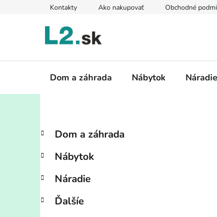
Prejsť
Kontakty
Ako nakupovať
Obchodné podmi
na
obsah
Dom a záhrada
Nábytok
Náradi
B
K
Preskočiť
Dom a záhrada
a
kategórie
o
t
č
Nábytok
e
n
g
ý
Náradie
ó
p
r
Ďalšíe
i
a
e