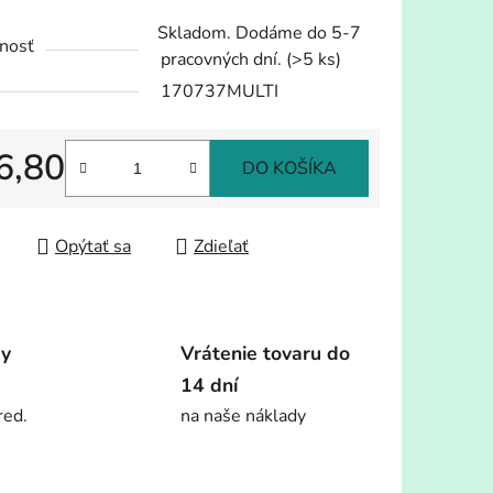
tu
Skladom. Dodáme do 5-7
nosť
pracovných dní.
(>5 ks)
170737MULTI
6,80
iek.
DO KOŠÍKA
tková cena:
Opýtať sa
Zdieľať
dy
Vrátenie tovaru do
14 dní
red.
na naše náklady