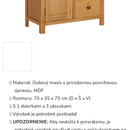
Materiál: Dubový masív s prirodzenou povrchovou
úpravou, MDF
Rozmery: 70 x 35 x 75 cm (D x Š x V)
S 1 dvierkami a 3 zásuvkami
Výrobok je potrebné poskladať
UPOZORNENIE:
Aby nedošlo k prevráteniu, je
potrebné výrobok používať spolu s príslušenstvom na