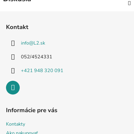
Z
á
Kontakt
p
ä
info
@
L2.sk
t
i
052/4524331
e
+421 948 320 091
Informácie pre vás
Kontakty
Ako nakupovať