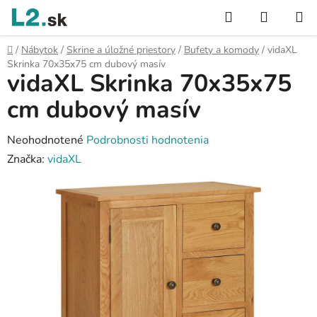
Prejsť
Hľadať
NÁKUP
na
KOŠÍK
obsah
Domov
/
Nábytok
/
Skrine a úložné priestory
/
Bufety a komody
/
vidaXL
Skrinka 70x35x75 cm dubový masív
vidaXL Skrinka 70x35x75
cm dubový masív
Priemerné
Neohodnotené
Podrobnosti hodnotenia
hodnotenie
Značka:
vidaXL
produktu
je
0,0
z
5
hviezdičiek.