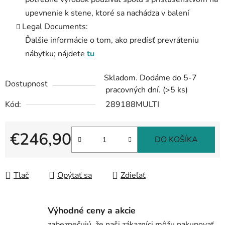
upevnenie k stene, ktoré sa nachádza v balení
Legal Documents:
Ďalšie informácie o tom, ako predísť prevráteniu
nábytku; nájdete
tu
Skladom. Dodáme do 5-7
Dostupnosť
pracovných dní.
(>5 ks)
Kód:
289188MULTI
€246,90
DO KOŠÍKA
Jednotková cena:
Tlač
Opýtať sa
Zdieľať
Výhodné ceny a akcie
zabezpečujú, že naši zákazníci môžu nakupovať