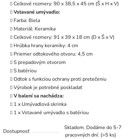
Celkové rozmery: 90 x 38,5 x 45 cm (Š x H x V)
Vstavané umývadlo:
Farba: Biela
Materiál: Keramika
Celkové rozmery: 91 x 39 x 18 cm (D x Š x V)
Hrúbka hrany keramiky: 4 cm
Priemer odtokového otvoru: 4,5 cm
S prepadovým otvorom
S batériou
Odtok s funkciou ochrany proti pretečeniu
Výrobok je potrebné poskladať
V balení sa nachádza:
1 x Umývadlová skrinka
1 x Vstavané umývadlo s batériou
Skladom. Dodáme do 5-7
Dostupnosť
pracovných dní.
(>5 ks)