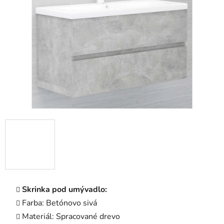
5
hviezdičiek.
Skrinka pod umývadlo:
Farba: Betónovo sivá
Materiál: Spracované drevo