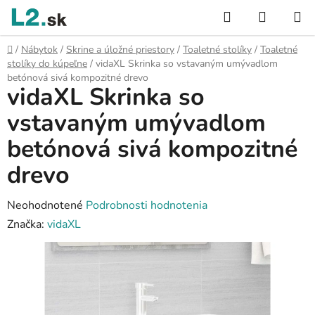
Prejsť
Hľadať
NÁKUP
na
KOŠÍK
obsah
Domov
/
Nábytok
/
Skrine a úložné priestory
/
Toaletné stolíky
/
Toaletné
stolíky do kúpeľne
/
vidaXL Skrinka so vstavaným umývadlom
betónová sivá kompozitné drevo
vidaXL Skrinka so
vstavaným umývadlom
betónová sivá kompozitné
drevo
Priemerné
Neohodnotené
Podrobnosti hodnotenia
hodnotenie
Značka:
vidaXL
produktu
je
0,0
z