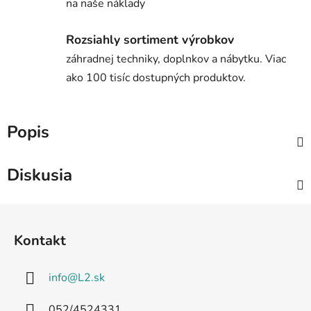
na naše náklady
Rozsiahly sortiment výrobkov
záhradnej techniky, doplnkov a nábytku. Viac
ako 100 tisíc dostupných produktov.
Popis
Diskusia
Z
á
Kontakt
p
ä
info
@
L2.sk
t
i
052/4524331