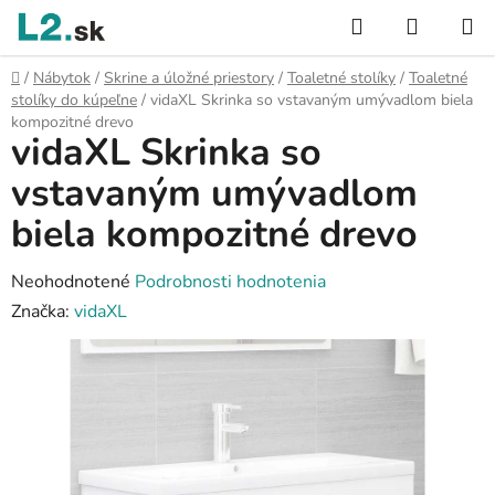
Prejsť
Hľadať
NÁKUP
na
KOŠÍK
obsah
Domov
/
Nábytok
/
Skrine a úložné priestory
/
Toaletné stolíky
/
Toaletné
stolíky do kúpeľne
/
vidaXL Skrinka so vstavaným umývadlom biela
kompozitné drevo
vidaXL Skrinka so
vstavaným umývadlom
biela kompozitné drevo
Priemerné
Neohodnotené
Podrobnosti hodnotenia
hodnotenie
Značka:
vidaXL
produktu
je
0,0
z
5
hviezdičiek.