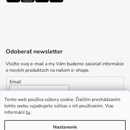
Odoberať newsletter
Vložte svoj e-mail a my Vám budeme zasielať informácie
o nových produktoch na našom e-shope.
Email
Vložením e-mailu súhlasíte s
podmienkami ochrany
Tento web používa súbory cookie. Ďalším prechádzaním
osobných údajov
tohto webu vyjadrujete súhlas s ich používaním. Viac
informácií
tu
.
PRIHLÁSIŤ SA
„Odpovedám okamžite. S čím vám
Nastavenie
môžem pomôcť?“