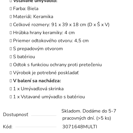
Vstavané umývadlo:
Farba: Biela
Materiál: Keramika
Celkové rozmery: 91 x 39 x 18 cm (D x Š x V)
Hrúbka hrany keramiky: 4 cm
Priemer odtokového otvoru: 4,5 cm
S prepadovým otvorom
S batériou
Odtok s funkciou ochrany proti pretečeniu
Výrobok je potrebné poskladať
V balení sa nachádza:
1 x Umývadlová skrinka
1 x Vstavané umývadlo s batériou
Skladom. Dodáme do 5-7
Dostupnosť
pracovných dní.
(>5 ks)
Kód:
3071648MULTI