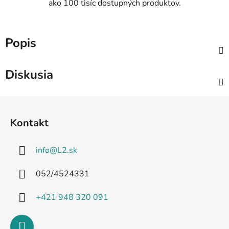
ako 100 tisíc dostupných produktov.
Popis
Diskusia
Z
á
Kontakt
p
ä
info
@
L2.sk
t
i
052/4524331
e
+421 948 320 091