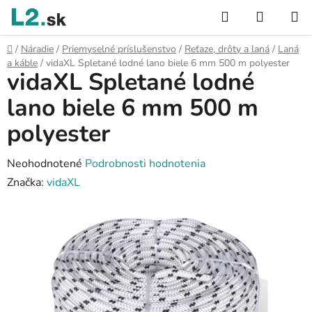
Prejsť
Hľadať
NÁKUP
na
KOŠÍK
obsah
Domov
/
Náradie
/
Priemyselné príslušenstvo
/
Reťaze, drôty a laná
/
Laná
a káble
/
vidaXL Spletané lodné lano biele 6 mm 500 m polyester
vidaXL Spletané lodné
lano biele 6 mm 500 m
polyester
Priemerné
Neohodnotené
Podrobnosti hodnotenia
hodnotenie
Značka:
vidaXL
produktu
je
0,0
z
5
hviezdičiek.