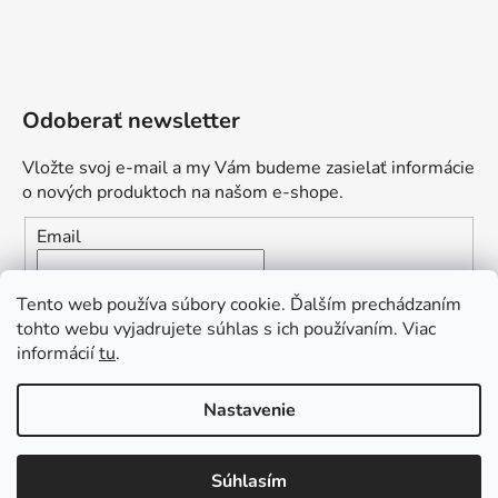
Odoberať newsletter
Vložte svoj e-mail a my Vám budeme zasielať informácie
o nových produktoch na našom e-shope.
Email
Vložením e-mailu súhlasíte s
podmienkami ochrany
Tento web používa súbory cookie. Ďalším prechádzaním
osobných údajov
tohto webu vyjadrujete súhlas s ich používaním. Viac
informácií
tu
.
PRIHLÁSIŤ SA
„Odpovedám okamžite. S čím vám
Nastavenie
môžem pomôcť?“
Obľúbená ponuka
: Zaplaťte vopred a získajte
Súhlasím
Vytvoril Shoptet Premium
dopravu zdarma!