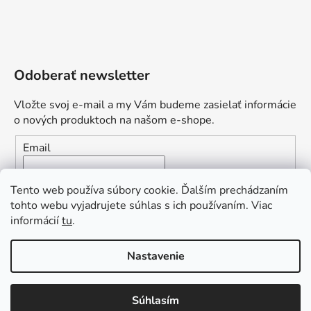
Odoberať newsletter
Vložte svoj e-mail a my Vám budeme zasielať informácie
o nových produktoch na našom e-shope.
Email
Vložením e-mailu súhlasíte s
podmienkami ochrany
Tento web používa súbory cookie. Ďalším prechádzaním
osobných údajov
tohto webu vyjadrujete súhlas s ich používaním. Viac
informácií
tu
.
PRIHLÁSIŤ SA
„Odpovedám okamžite. S čím vám
Nastavenie
môžem pomôcť?“
Obľúbená ponuka
: Zaplaťte vopred a získajte
Súhlasím
Vytvoril Shoptet Premium
dopravu zdarma!