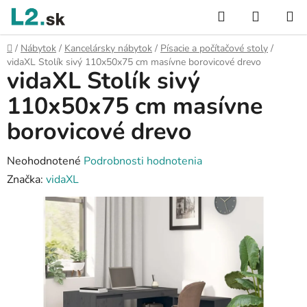
Prejsť
Hľadať
NÁKUP
na
KOŠÍK
obsah
Domov
/
Nábytok
/
Kancelársky nábytok
/
Písacie a počítačové stoly
/
vidaXL Stolík sivý 110x50x75 cm masívne borovicové drevo
vidaXL Stolík sivý
110x50x75 cm masívne
borovicové drevo
Priemerné
Neohodnotené
Podrobnosti hodnotenia
hodnotenie
Značka:
vidaXL
produktu
je
0,0
z
5
hviezdičiek.