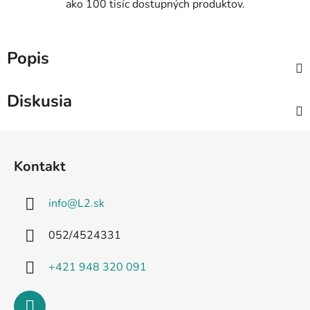
ako 100 tisíc dostupných produktov.
Popis
Diskusia
Z
á
Kontakt
p
ä
info
@
L2.sk
t
i
052/4524331
e
+421 948 320 091