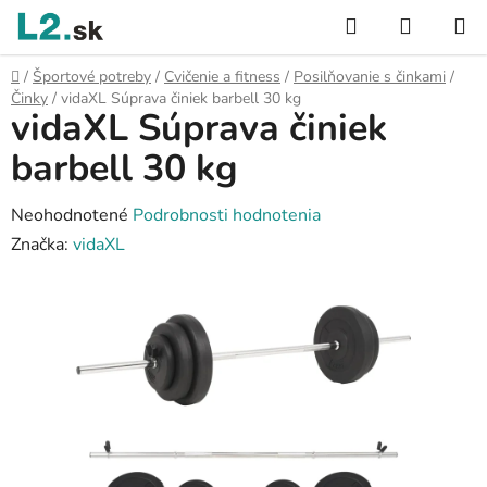
Prejsť
Hľadať
NÁKUP
na
KOŠÍK
obsah
Domov
/
Športové potreby
/
Cvičenie a fitness
/
Posilňovanie s činkami
/
Činky
/
vidaXL Súprava činiek barbell 30 kg
vidaXL Súprava činiek
barbell 30 kg
Priemerné
Neohodnotené
Podrobnosti hodnotenia
hodnotenie
Značka:
vidaXL
produktu
je
0,0
z
5
hviezdičiek.