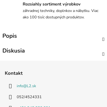
Rozsiahly sortiment výrobkov
záhradnej techniky, doplnkov a nábytku. Viac
ako 100 tisíc dostupných produktov.
Popis
Diskusia
Z
á
Kontakt
p
ä
info
@
L2.sk
t
i
052/4524331
e