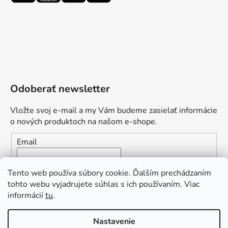
Odoberať newsletter
Vložte svoj e-mail a my Vám budeme zasielať informácie
o nových produktoch na našom e-shope.
Email
Vložením e-mailu súhlasíte s
podmienkami ochrany
Tento web používa súbory cookie. Ďalším prechádzaním
osobných údajov
tohto webu vyjadrujete súhlas s ich používaním. Viac
informácií
tu
.
PRIHLÁSIŤ SA
„Odpovedám okamžite. S čím vám
Nastavenie
môžem pomôcť?“