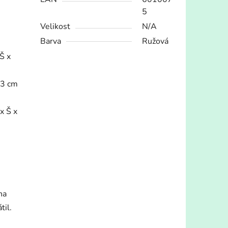
5
Velikost
N/A
Barva
Ružová
Š x
,3 cm
x Š x
na
til.