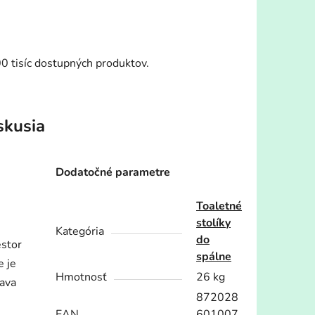
00 tisíc dostupných produktov.
skusia
Dodatočné parametre
Toaletné
stolíky
Kategória
do
estor
spálne
e je
Hmotnosť
26 kg
rava
872028
EAN
601007