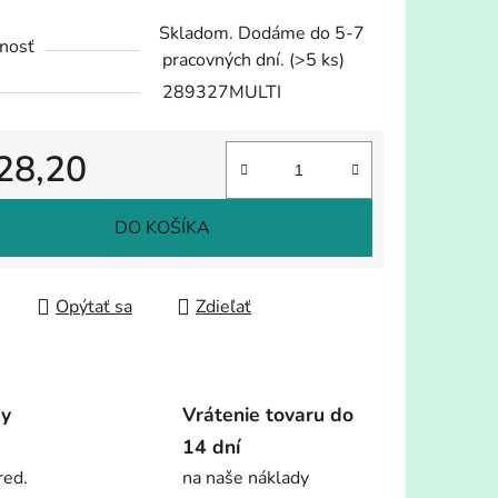
tu
Skladom. Dodáme do 5-7
nosť
pracovných dní.
(>5 ks)
289327MULTI
28,20
iek.
tková cena:
DO KOŠÍKA
Opýtať sa
Zdieľať
dy
Vrátenie tovaru do
14 dní
red.
na naše náklady