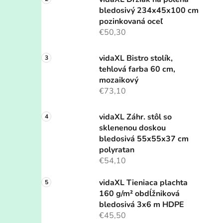
bledosivý 234x45x100 cm
pozinkovaná oceľ
€50,30
vidaXL Bistro stolík,
tehlová farba 60 cm,
mozaikový
€73,10
vidaXL Záhr. stôl so
sklenenou doskou
bledosivá 55x55x37 cm
polyratan
€54,10
vidaXL Tieniaca plachta
160 g/m² obdĺžniková
bledosivá 3x6 m HDPE
€45,50