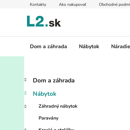
Prejsť
Kontakty
Ako nakupovať
Obchodné podmi
na
obsah
Dom a záhrada
Nábytok
Náradi
B
K
Preskočiť
Dom a záhrada
a
kategórie
o
t
č
Nábytok
e
n
g
ý
Záhradný nábytok
ó
p
r
Paravány
i
a
e