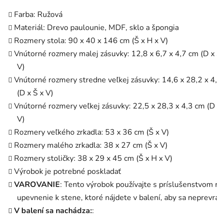
Farba: Ružová
Materiál: Drevo paulounie, MDF, sklo a špongia
Rozmery stola: 90 x 40 x 146 cm (Š x H x V)
Vnútorné rozmery malej zásuvky: 12,8 x 6,7 x 4,7 cm (D x 
V)
Vnútorné rozmery stredne veľkej zásuvky: 14,6 x 28,2 x 4
(D x Š x V)
Vnútorné rozmery veľkej zásuvky: 22,5 x 28,3 x 4,3 cm (D 
V)
Rozmery veľkého zrkadla: 53 x 36 cm (Š x V)
Rozmery malého zrkadla: 38 x 27 cm (Š x V)
Rozmery stoličky: 38 x 29 x 45 cm (Š x H x V)
Výrobok je potrebné poskladať
VAROVANIE
: Tento výrobok používajte s príslušenstvom 
upevnenie k stene, ktoré nájdete v balení, aby sa neprevrá
V balení sa nachádza:
: