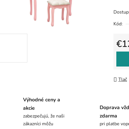
produk
je
Dostup
0,0
Kód:
z
5
€1
hviezdič
Jedno
Tlač
Výhodné ceny a
Doprava vž
akcie
zdarma
zabezpečujú, že naši
zákazníci môžu
pri platbe vop