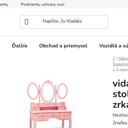
enky
Podmienky ochrany osobných údajov
e
Ďalšíe
Obchod a priemysel
Vozidlá a s
Domov
/
Náby
Toaletné
a 3-diel
vid
sto
zrk
Prieme
Neohod
hodnot
Značka