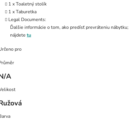
1 x Toaletný stolík
1 x Taburetka
Legal Documents:
Ďalšie informácie o tom, ako predísť prevráteniu nábytku;
nájdete
tu
Určeno pro
Průměr
N/A
Velikost
Ružová
Barva