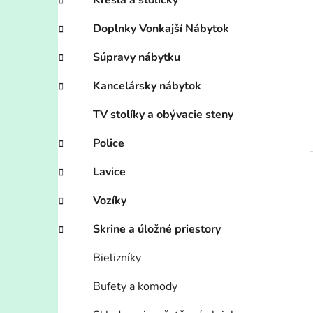
n
Kreslá a stoličky
e
Doplnky Vonkajší Nábytok
l
Súpravy nábytku
Kancelársky nábytok
TV stolíky a obývacie steny
Police
Lavice
Vozíky
Skrine a úložné priestory
Bielizníky
Bufety a komody