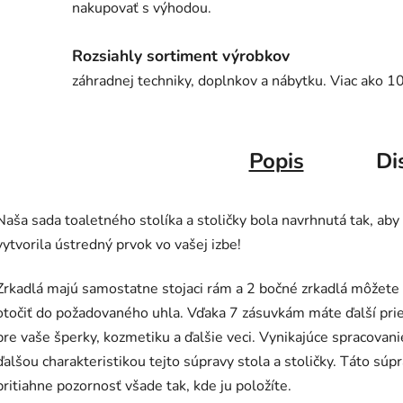
nakupovať s výhodou.
Rozsiahly sortiment výrobkov
záhradnej techniky, doplnkov a nábytku. Viac ako 1
Popis
Di
Naša sada toaletného stolíka a stoličky bola navrhnutá tak, aby
vytvorila ústredný prvok vo vašej izbe!
Zrkadlá majú samostatne stojaci rám a 2 bočné zrkadlá môžete
otočiť do požadovaného uhla. Vďaka 7 zásuvkám máte ďalší pri
pre vaše šperky, kozmetiku a ďalšie veci. Vynikajúce spracovani
ďalšou charakteristikou tejto súpravy stola a stoličky. Táto súp
pritiahne pozornosť všade tak, kde ju položíte.