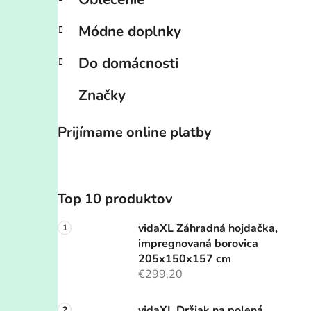
Módne doplnky
Do domácnosti
Značky
Prijímame online platby
Top 10 produktov
vidaXL Záhradná hojdačka,
impregnovaná borovica
205x150x157 cm
€299,20
vidaXL Držiak na polená