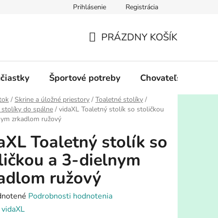
Prihlásenie
Registrácia
PRÁZDNY KOŠÍK
NÁKUPNÝ
KOŠÍK
účiastky
Športové potreby
Chovateľské potre
tok
/
Skrine a úložné priestory
/
Toaletné stolíky
/
 stolíky do spálne
/
vidaXL Toaletný stolík so stoličkou
nym zrkadlom ružový
aXL Toaletný stolík so
ličkou a 3-dielnym
adlom ružový
rné
notené
Podrobnosti hodnotenia
enie
:
vidaXL