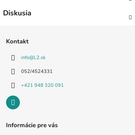
Diskusia
Z
á
Kontakt
p
ä
info
@
L2.sk
t
i
052/4524331
e
+421 948 320 091
Informácie pre vás