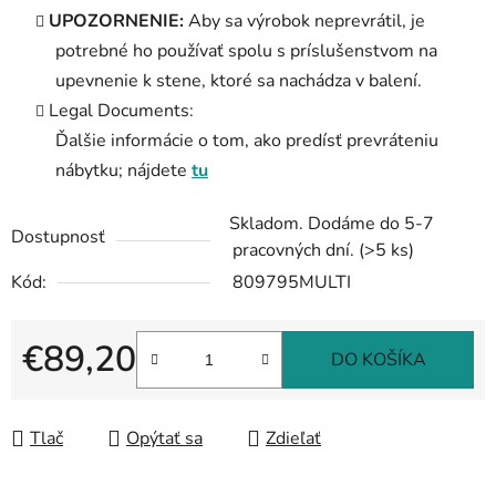
UPOZORNENIE:
Aby sa výrobok neprevrátil, je
potrebné ho používať spolu s príslušenstvom na
upevnenie k stene, ktoré sa nachádza v balení.
Legal Documents:
Ďalšie informácie o tom, ako predísť prevráteniu
nábytku; nájdete
tu
Skladom. Dodáme do 5-7
Dostupnosť
pracovných dní.
(>5 ks)
Kód:
809795MULTI
€89,20
DO KOŠÍKA
Jednotková cena:
Tlač
Opýtať sa
Zdieľať