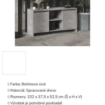
hviezdičiek.
Farba: Betónovo sivá
Materiál: Spracované drevo
Rozmery: 102 x 37,5 x 52,5 cm (Š x H x V)
Výrobok je potrebné poskladať