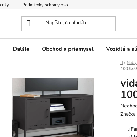
enky
Podmienky ochrany osobných údajov
e
Ďalšíe
Obchod a priemysel
Vozidlá a s
Domov
/
Náby
100,5x3
vid
100
Prieme
Neohod
hodnot
Značka
produk
Fa
je