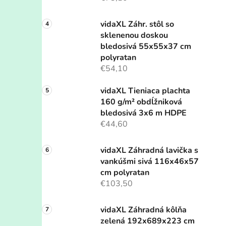
vidaXL Záhr. stôl so
sklenenou doskou
bledosivá 55x55x37 cm
polyratan
€54,10
vidaXL Tieniaca plachta
160 g/m² obdĺžniková
bledosivá 3x6 m HDPE
€44,60
vidaXL Záhradná lavička s
vankúšmi sivá 116x46x57
cm polyratan
€103,50
vidaXL Záhradná kôlňa
zelená 192x689x223 cm