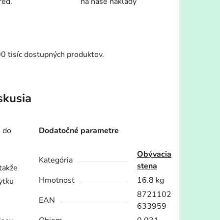
red.
na naše náklady
00 tisíc dostupných produktov.
skusia
m do
Dodatočné parametre
Obývacia
Kategória
stena
 takže
Hmotnosť
16.8 kg
ytku
8721102
EAN
633959