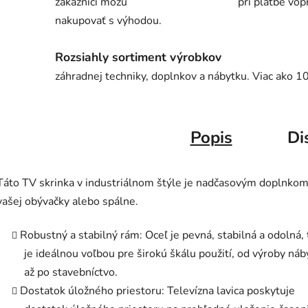
zákazníci môžu
pri platbe vop
nakupovať s výhodou.
Rozsiahly sortiment výrobkov
záhradnej techniky, doplnkov a nábytku. Viac ako 1
Popis
Di
Táto TV skrinka v industriálnom štýle je nadčasovým doplnko
vašej obývačky alebo spálne.
Robustný a stabilný rám: Oceľ je pevná, stabilná a odolná,
je ideálnou voľbou pre širokú škálu použití, od výroby náb
až po stavebníctvo.
Dostatok úložného priestoru: Televízna lavica poskytuje