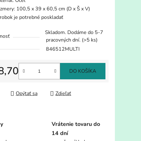
teriál: Oceľ
zmery: 100,5 x 39 x 60,5 cm (D x Š x V)
robok je potrebné poskladať
iek.
Skladom. Dodáme do 5-7
nosť
pracovných dní.
(>5 ks)
846512MULTI
8,70
DO KOŠÍKA
tková cena:
Opýtať sa
Zdieľať
dy
Vrátenie tovaru do
14 dní