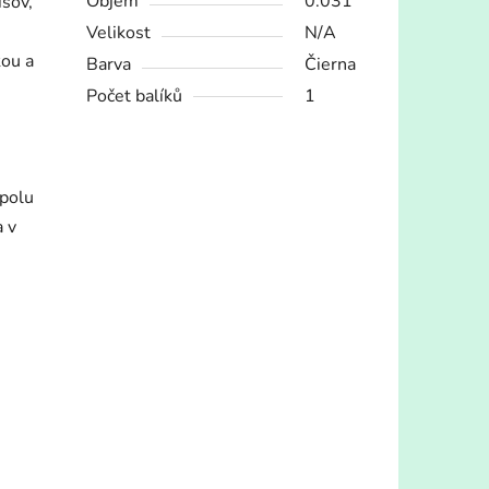
Objem
0.031
isov,
Velikost
N/A
kou a
Barva
Čierna
Počet balíků
1
spolu
a v