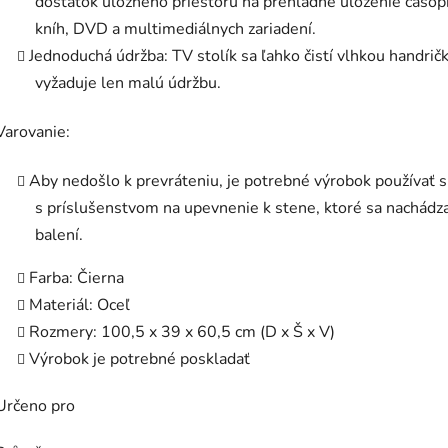
dostatok úložného priestoru na prehľadné uloženie časop
kníh, DVD a multimediálnych zariadení.
Jednoduchá údržba: TV stolík sa ľahko čistí vlhkou handrič
vyžaduje len malú údržbu.
Varovanie:
Aby nedošlo k prevráteniu, je potrebné výrobok používať 
s príslušenstvom na upevnenie k stene, ktoré sa nachádz
balení.
Farba: Čierna
Materiál: Oceľ
Rozmery: 100,5 x 39 x 60,5 cm (D x Š x V)
Výrobok je potrebné poskladať
Určeno pro