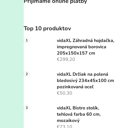
Prijímame online platby
Top 10 produktov
vidaXL Záhradná hojdačka,
impregnovaná borovica
205x150x157 cm
€299,20
vidaXL Držiak na polená
bledosivý 234x45x100 cm
pozinkovaná oceľ
€50,30
vidaXL Bistro stolík,
tehlová farba 60 cm,
mozaikový
€73,10