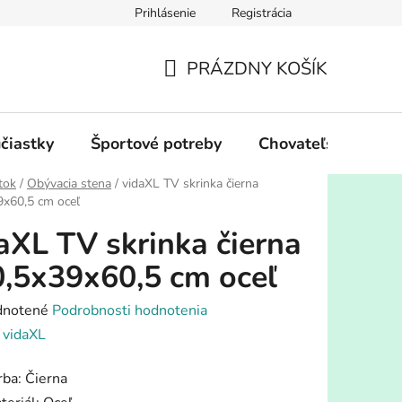
Prihlásenie
Registrácia
PRÁZDNY KOŠÍK
NÁKUPNÝ
KOŠÍK
účiastky
Športové potreby
Chovateľské potre
tok
/
Obývacia stena
/
vidaXL TV skrinka čierna
9x60,5 cm oceľ
aXL TV skrinka čierna
,5x39x60,5 cm oceľ
rné
notené
Podrobnosti hodnotenia
enie
:
vidaXL
tu
rba: Čierna