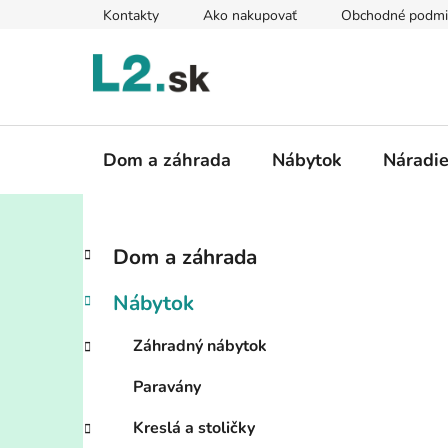
Prejsť
Kontakty
Ako nakupovať
Obchodné podmi
na
obsah
Dom a záhrada
Nábytok
Náradi
B
K
Preskočiť
Dom a záhrada
a
kategórie
o
t
č
Nábytok
e
n
g
ý
Záhradný nábytok
ó
p
r
Paravány
i
a
e
n
Kreslá a stoličky