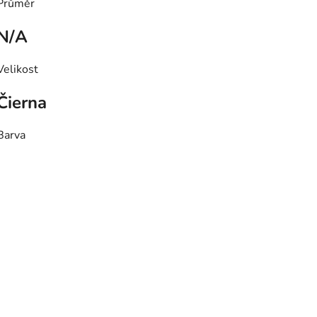
Průměr
N/A
Velikost
Čierna
Barva