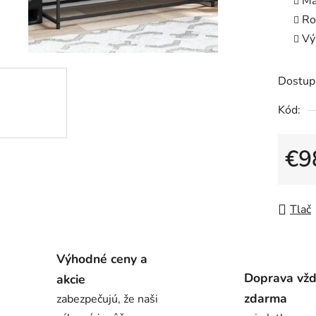
Ma
0,0
Ro
z
Vý
5
hviezdič
Dostup
Kód:
€9
Jedno
Tlač
Výhodné ceny a
Doprava vž
akcie
zdarma
zabezpečujú, že naši