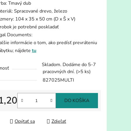
rba: Tmavý dub
teriál: Spracované drevo, železo
zmery: 104 x 35 x 50 cm (D x Š x V)
robok je potrebné poskladať
gal Documents:
iek.
alšie informácie o tom, ako predísť prevráteniu
ábytku; nájdete
tu
Skladom. Dodáme do 5-7
nosť
pracovných dní.
(>5 ks)
827025MULTI
1,20
DO KOŠÍKA
tková cena:
Opýtať sa
Zdieľať