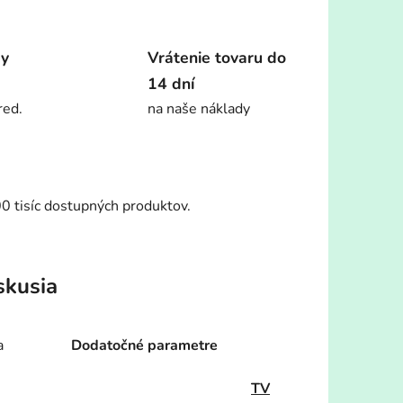
dy
Vrátenie tovaru do
14 dní
red.
na naše náklady
00 tisíc dostupných produktov.
skusia
a
Dodatočné parametre
TV