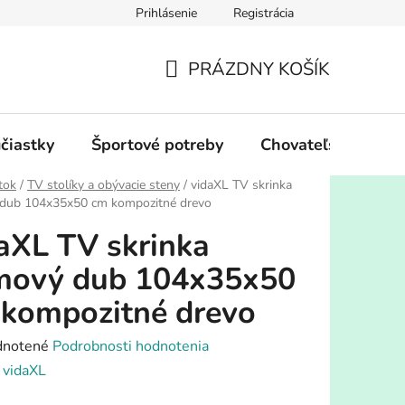
Prihlásenie
Registrácia
PRÁZDNY KOŠÍK
NÁKUPNÝ
KOŠÍK
účiastky
Športové potreby
Chovateľské potre
tok
/
TV stolíky a obývacie steny
/
vidaXL TV skrinka
dub 104x35x50 cm kompozitné drevo
aXL TV skrinka
mový dub 104x35x50
kompozitné drevo
rné
notené
Podrobnosti hodnotenia
enie
:
vidaXL
tu