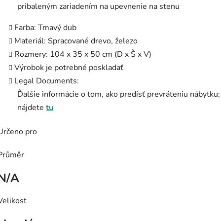
pribaleným zariadením na upevnenie na stenu
Farba: Tmavý dub
Materiál: Spracované drevo, železo
Rozmery: 104 x 35 x 50 cm (D x Š x V)
Výrobok je potrebné poskladať
Legal Documents:
Ďalšie informácie o tom, ako predísť prevráteniu nábytku;
nájdete
tu
Určeno pro
Průměr
N/A
Velikost