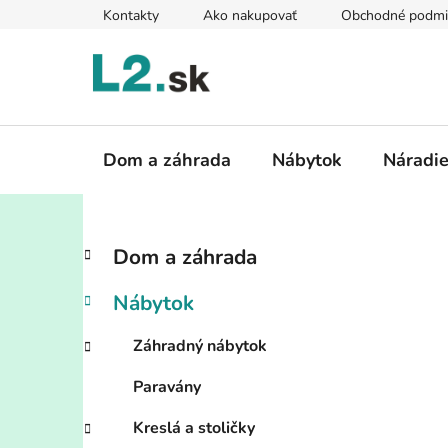
Prejsť
Kontakty
Ako nakupovať
Obchodné podmi
na
obsah
Dom a záhrada
Nábytok
Náradi
B
K
Preskočiť
Dom a záhrada
a
kategórie
o
t
č
Nábytok
e
n
g
ý
Záhradný nábytok
ó
p
r
Paravány
i
a
e
n
Kreslá a stoličky