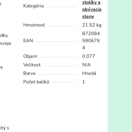
stolíky a
s
Kategória
obývacie
steny
Hmotnosť
21.52 kg
872084
dky,
EAN
590676
 svoje
4
Objem
0.077
Velikost
N/A
je
Barva
Hnedá
Počet balíků
1
itý s