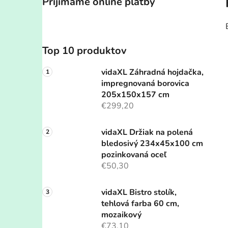
Prijímame online platby
Top 10 produktov
vidaXL Záhradná hojdačka,
impregnovaná borovica
205x150x157 cm
€299,20
vidaXL Držiak na polená
bledosivý 234x45x100 cm
pozinkovaná oceľ
€50,30
vidaXL Bistro stolík,
tehlová farba 60 cm,
mozaikový
€73,10