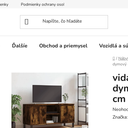
enky
Podmienky ochrany osobných údajov
e
Ďalšíe
Obchod a priemysel
Vozidlá a s
Domov
/
Náby
dymový 
vid
dy
cm 
Prieme
Neohod
hodnot
Značka
produk