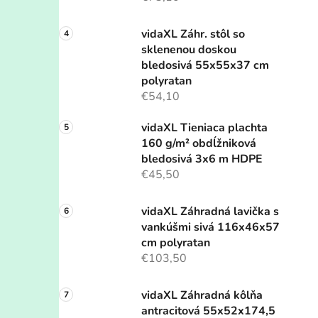
vidaXL Záhr. stôl so
sklenenou doskou
bledosivá 55x55x37 cm
polyratan
€54,10
vidaXL Tieniaca plachta
160 g/m² obdĺžniková
bledosivá 3x6 m HDPE
€45,50
vidaXL Záhradná lavička s
vankúšmi sivá 116x46x57
cm polyratan
€103,50
vidaXL Záhradná kôlňa
antracitová 55x52x174,5