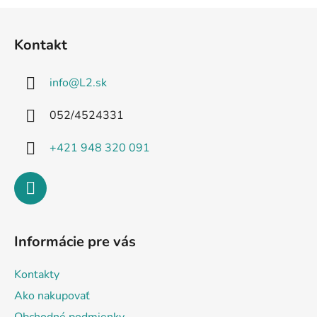
Z
á
Kontakt
p
ä
info
@
L2.sk
t
i
052/4524331
e
+421 948 320 091
Informácie pre vás
Kontakty
Ako nakupovať