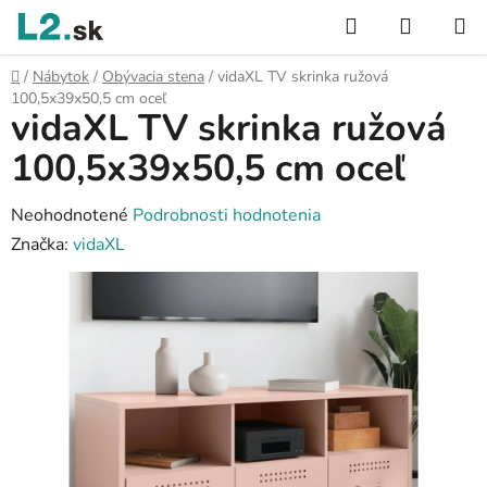
Prejsť
Hľadať
NÁKUP
na
KOŠÍK
obsah
Domov
/
Nábytok
/
Obývacia stena
/
vidaXL TV skrinka ružová
100,5x39x50,5 cm oceľ
vidaXL TV skrinka ružová
100,5x39x50,5 cm oceľ
Priemerné
Neohodnotené
Podrobnosti hodnotenia
hodnotenie
Značka:
vidaXL
produktu
je
0,0
z
5
hviezdičiek.