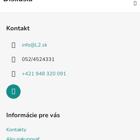
Z
á
Kontakt
p
ä
info
@
L2.sk
t
i
052/4524331
e
+421 948 320 091
Informácie pre vás
Kontakty
Ako nakupovať