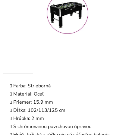
Farba: Strieborná
Materiál: Oceľ
Priemer: 15,9 mm
Dĺžka: 102/113/125 cm
Hrúbka: 2 mm
S chrómovanou povrchovou úpravou
Hráči, ložiská a rúčky nie sú súčasťou balenia