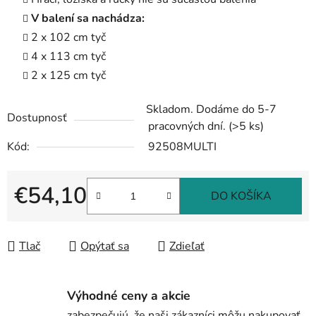
V balení sa nachádza:
2 x 102 cm tyč
4 x 113 cm tyč
2 x 125 cm tyč
Skladom. Dodáme do 5-7
Dostupnosť
pracovných dní.
(>5 ks)
Kód:
92508MULTI
€54,10
DO KOŠÍKA
Jednotková cena:
Tlač
Opýtať sa
Zdieľať
Výhodné ceny a akcie
zabezpečujú, že naši zákazníci môžu nakupovať