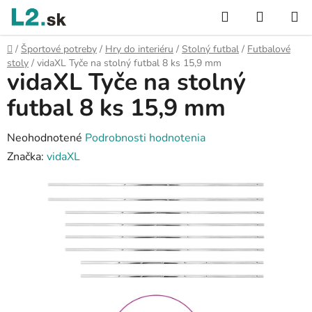
Prejsť
Hľadať
NÁKUP
na
KOŠÍK
obsah
Domov
/
Športové potreby
/
Hry do interiéru
/
Stolný futbal
/
Futbalové
stoly
/
vidaXL Tyče na stolný futbal 8 ks 15,9 mm
vidaXL Tyče na stolný
futbal 8 ks 15,9 mm
Priemerné
Neohodnotené
Podrobnosti hodnotenia
hodnotenie
Značka:
vidaXL
produktu
je
0,0
z
5
hviezdičiek.