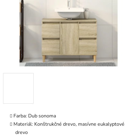
5
hviezdičiek.
Farba: Dub sonoma
Materiál: Konštrukčné drevo, masívne eukalyptové
drevo