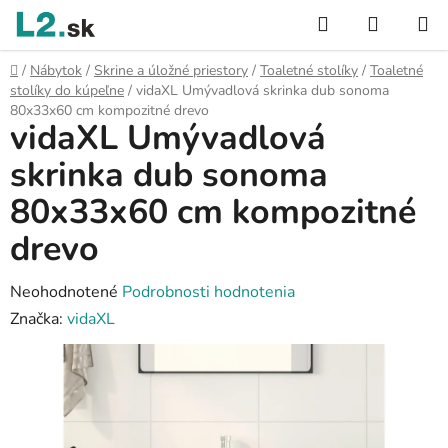
Prejsť
Hľadať
NÁKUP
na
KOŠÍK
obsah
Domov
/
Nábytok
/
Skrine a úložné priestory
/
Toaletné stolíky
/
Toaletné
stolíky do kúpeľne
/
vidaXL Umývadlová skrinka dub sonoma
80x33x60 cm kompozitné drevo
vidaXL Umývadlová
skrinka dub sonoma
80x33x60 cm kompozitné
drevo
Priemerné
Neohodnotené
Podrobnosti hodnotenia
hodnotenie
Značka:
vidaXL
produktu
je
0,0
z