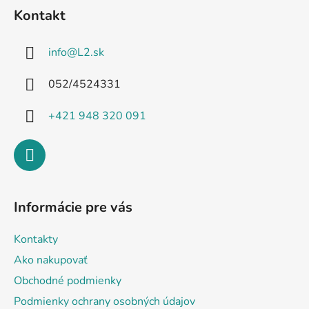
á
Kontakt
p
ä
info
@
L2.sk
t
i
052/4524331
e
+421 948 320 091
Informácie pre vás
Kontakty
Ako nakupovať
Obchodné podmienky
Podmienky ochrany osobných údajov