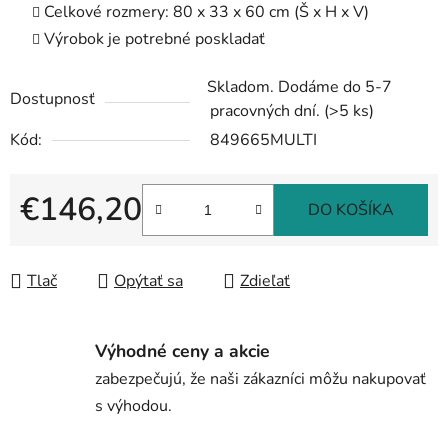
Celkové rozmery: 80 x 33 x 60 cm (Š x H x V)
Výrobok je potrebné poskladať
Skladom. Dodáme do 5-7
Dostupnosť
pracovných dní.
(>5 ks)
Kód:
849665MULTI
€146,20
DO KOŠÍKA
Jednotková cena:
Tlač
Opýtať sa
Zdieľať
Výhodné ceny a akcie
zabezpečujú, že naši zákazníci môžu nakupovať
s výhodou.