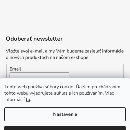
Odoberať newsletter
Vložte svoj e-mail a my Vám budeme zasielať informácie
o nových produktoch na našom e-shope.
Email
Vložením e-mailu súhlasíte s
podmienkami ochrany
Tento web používa súbory cookie. Ďalším prechádzaním
osobných údajov
tohto webu vyjadrujete súhlas s ich používaním. Viac
informácií
tu
.
PRIHLÁSIŤ SA
„Odpovedám okamžite. S čím vám
Nastavenie
môžem pomôcť?“
Obľúbená ponuka
: Zaplaťte vopred a získajte