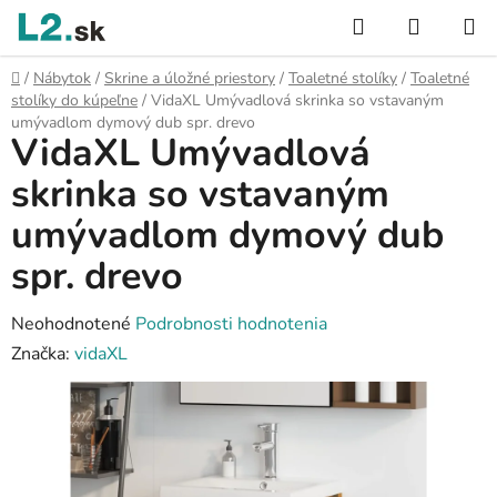
Prejsť
Hľadať
NÁKUP
na
KOŠÍK
obsah
Domov
/
Nábytok
/
Skrine a úložné priestory
/
Toaletné stolíky
/
Toaletné
stolíky do kúpeľne
/
VidaXL Umývadlová skrinka so vstavaným
umývadlom dymový dub spr. drevo
VidaXL Umývadlová
skrinka so vstavaným
umývadlom dymový dub
spr. drevo
Priemerné
Neohodnotené
Podrobnosti hodnotenia
hodnotenie
Značka:
vidaXL
produktu
je
0,0
z