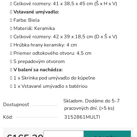
Celkové rozmery: 41 x 38,5 x 45 cm (Š x H x V)
Vstavané umývadlo:
Farba: Biela
Materiál: Keramika
Celkové rozmery: 42 x 39 x 18,5 cm (D x Š x V)
Hrúbka hrany keramiky: 4 cm
Priemer odtokového otvoru: 4,5 cm
S prepadovým otvorom
V balení sa nachádza:
1 x Skrinka pod umývadlo do kúpeľne
1 x Vstavané umývadlo s batériou
Skladom. Dodáme do 5-7
Dostupnosť
pracovných dní.
(>5 ks)
Kód:
3152861MULTI