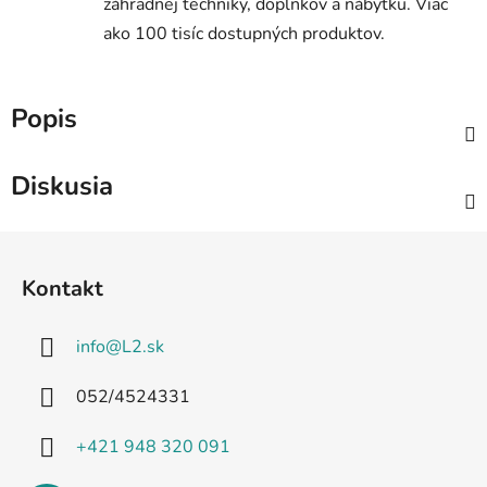
záhradnej techniky, doplnkov a nábytku. Viac
ako 100 tisíc dostupných produktov.
Popis
Diskusia
Z
á
Kontakt
p
ä
info
@
L2.sk
t
i
052/4524331
e
+421 948 320 091