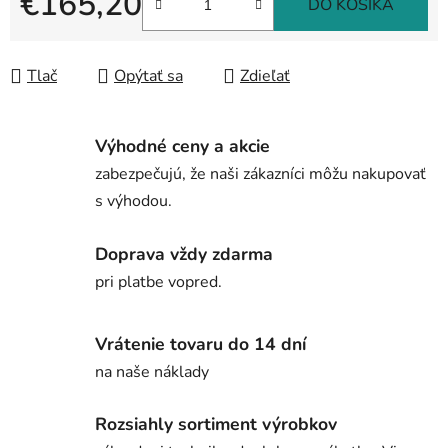
€165,20
DO KOŠÍKA
Jednotková cena:
Tlač
Opýtať sa
Zdieľať
Výhodné ceny a akcie
zabezpečujú, že naši zákazníci môžu nakupovať
s výhodou.
Doprava vždy zdarma
pri platbe vopred.
Vrátenie tovaru do 14 dní
na naše náklady
Rozsiahly sortiment výrobkov