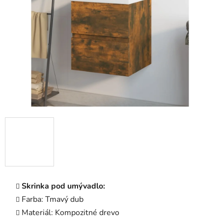
5
hviezdičiek.
Skrinka pod umývadlo:
Farba: Tmavý dub
Materiál: Kompozitné drevo