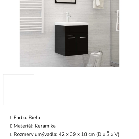
5
hviezdičiek.
Farba: Biela
Materiál: Keramika
Rozmery umývadla: 42 x 39 x 18 cm (D x Š x V)