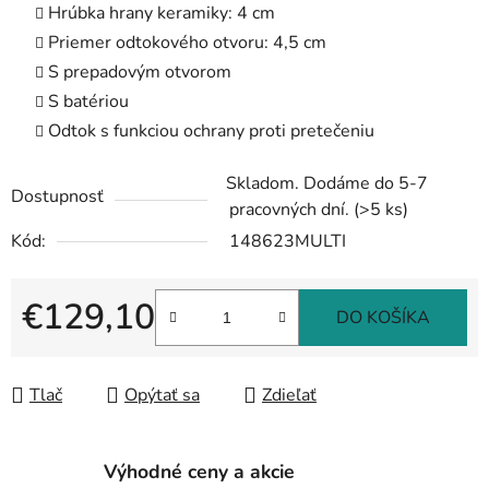
Hrúbka hrany keramiky: 4 cm
Priemer odtokového otvoru: 4,5 cm
S prepadovým otvorom
S batériou
Odtok s funkciou ochrany proti pretečeniu
Skladom. Dodáme do 5-7
Dostupnosť
pracovných dní.
(>5 ks)
Kód:
148623MULTI
€129,10
DO KOŠÍKA
Jednotková cena:
Tlač
Opýtať sa
Zdieľať
Výhodné ceny a akcie