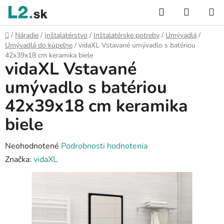
Prejsť
Hľadať
NÁKUP
na
KOŠÍK
obsah
Domov
/
Náradie
/
Inštalatérstvo
/
Inštalatérske potreby
/
Umývadlá
/
Umývadlá do kúpeľne
/
vidaXL Vstavané umývadlo s batériou
42x39x18 cm keramika biele
vidaXL Vstavané
umývadlo s batériou
42x39x18 cm keramika
biele
Priemerné
Neohodnotené
Podrobnosti hodnotenia
hodnotenie
Značka:
vidaXL
produktu
je
0,0
z