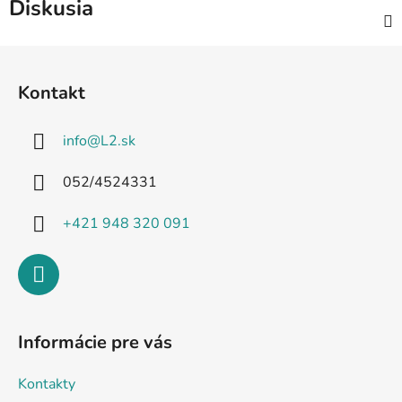
Diskusia
Z
á
Kontakt
p
ä
info
@
L2.sk
t
i
052/4524331
e
+421 948 320 091
Informácie pre vás
Kontakty