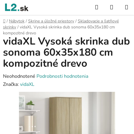
Prejsť
Hľadať
NÁKUP
na
KOŠÍK
obsah
Domov
/
Nábytok
/
Skrine a úložné priestory
/
Skladovacie a šatňové
skrinky
/
vidaXL Vysoká skrinka dub sonoma 60x35x180 cm
kompozitné drevo
vidaXL Vysoká skrinka dub
sonoma 60x35x180 cm
kompozitné drevo
Priemerné
Neohodnotené
Podrobnosti hodnotenia
hodnotenie
Značka:
vidaXL
produktu
je
0,0
z
5
hviezdičiek.