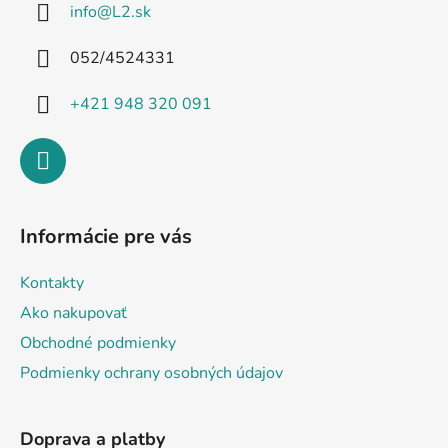
info
@
L2.sk
t
i
052/4524331
e
+421 948 320 091
Informácie pre vás
Kontakty
Ako nakupovať
Obchodné podmienky
Podmienky ochrany osobných údajov
Doprava a platby