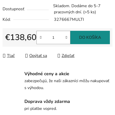
Skladom. Dodáme do 5-7
Dostupnosť
pracovných dní.
(>5 ks)
Kód:
3276667MULTI
€138,60
DO KOŠÍKA
Jednotková cena:
Tlač
Opýtať sa
Zdieľať
Výhodné ceny a akcie
zabezpečujú, že naši zákazníci môžu nakupovať
s výhodou.
Doprava vždy zdarma
pri platbe vopred.