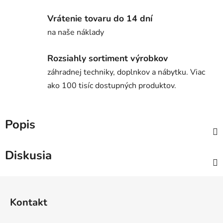
Vrátenie tovaru do 14 dní
na naše náklady
Rozsiahly sortiment výrobkov
záhradnej techniky, doplnkov a nábytku. Viac
ako 100 tisíc dostupných produktov.
Popis
Diskusia
Z
á
Kontakt
p
ä