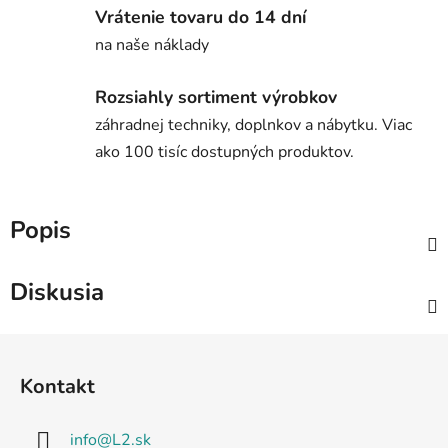
Vrátenie tovaru do 14 dní
na naše náklady
Rozsiahly sortiment výrobkov
záhradnej techniky, doplnkov a nábytku. Viac
ako 100 tisíc dostupných produktov.
Popis
Diskusia
Z
á
Kontakt
p
ä
info
@
L2.sk