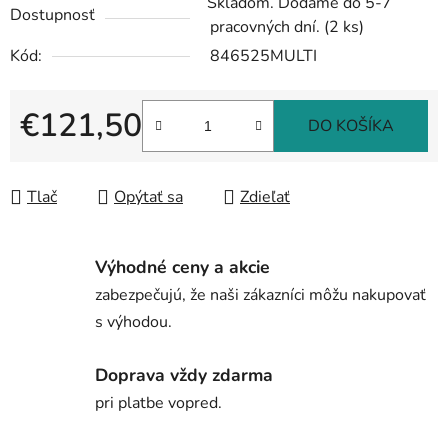
Skladom. Dodáme do 5-7
Dostupnosť
pracovných dní.
(2 ks)
Kód:
846525MULTI
€121,50
DO KOŠÍKA
Jednotková cena:
Tlač
Opýtať sa
Zdieľať
Výhodné ceny a akcie
zabezpečujú, že naši zákazníci môžu nakupovať
s výhodou.
Doprava vždy zdarma
pri platbe vopred.