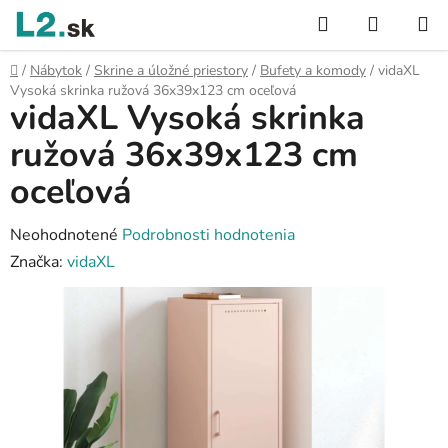
Prejsť
Hľadať
NÁKUP
na
KOŠÍK
obsah
Domov
/
Nábytok
/
Skrine a úložné priestory
/
Bufety a komody
/
vidaXL
Vysoká skrinka ružová 36x39x123 cm oceľová
vidaXL Vysoká skrinka
ružová 36x39x123 cm
oceľová
Priemerné
Neohodnotené
Podrobnosti hodnotenia
hodnotenie
Značka:
vidaXL
produktu
je
0,0
z
5
hviezdičiek.