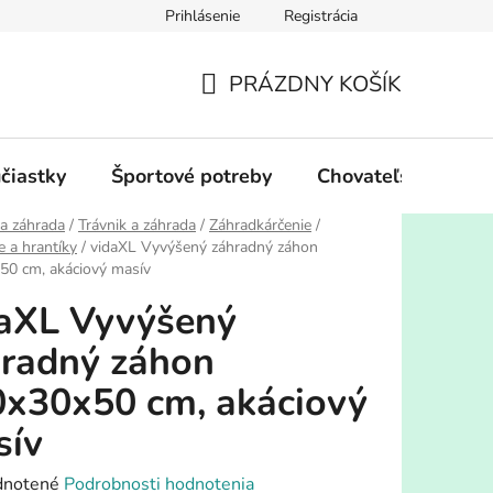
Prihlásenie
Registrácia
PRÁZDNY KOŠÍK
NÁKUPNÝ
KOŠÍK
účiastky
Športové potreby
Chovateľské potre
a záhrada
/
Trávnik a záhrada
/
Záhradkárčenie
/
e a hrantíky
/
vidaXL Vyvýšený záhradný záhon
50 cm, akáciový masív
aXL Vyvýšený
radný záhon
x30x50 cm, akáciový
sív
rné
notené
Podrobnosti hodnotenia