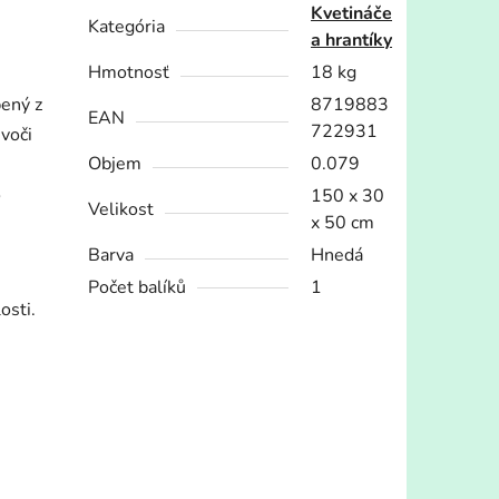
Kvetináče
Kategória
a hrantíky
Hmotnosť
18 kg
bený z
8719883
EAN
722931
voči
Objem
0.079
o
150 x 30
Velikost
x 50 cm
Barva
Hnedá
Počet balíků
1
osti.