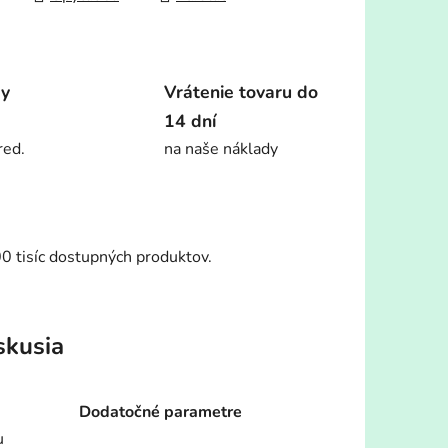
dy
Vrátenie tovaru do
14 dní
red.
na naše náklady
00 tisíc dostupných produktov.
skusia
Dodatočné parametre
u