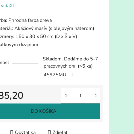
enie
:
vidaXL
tu
rba: Prírodná farba dreva
teriál: Akáciový masív (s olejovým náterom)
zmery: 150 x 30 x 50 cm (D x Š x V)
latkovým dizajnom
iek.
Skladom. Dodáme do 5-7
nosť
pracovných dní.
(>5 ks)
45925MULTI
85,20
tková cena:
DO KOŠÍKA
Opýtať sa
Zdieľať