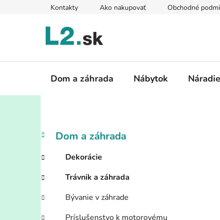
Prejsť
Kontakty
Ako nakupovať
Obchodné podmi
na
obsah
Dom a záhrada
Nábytok
Náradi
B
K
Preskočiť
Dom a záhrada
a
kategórie
o
t
č
Dekorácie
e
n
g
Trávnik a záhrada
ý
ó
p
r
Bývanie v záhrade
i
a
e
Príslušenstvo k motorovému