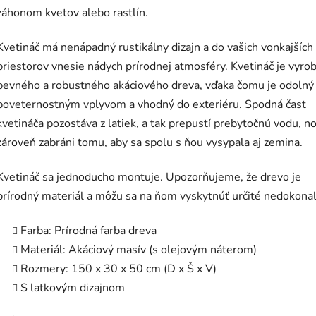
záhonom kvetov alebo rastlín.
Kvetináč má nenápadný rustikálny dizajn a do vašich vonkajších
priestorov vnesie nádych prírodnej atmosféry. Kvetináč je vyro
pevného a robustného akáciového dreva, vďaka čomu je odolný 
poveternostným vplyvom a vhodný do exteriéru. Spodná časť
kvetináča pozostáva z latiek, a tak prepustí prebytočnú vodu, n
zároveň zabráni tomu, aby sa spolu s ňou vysypala aj zemina.
Kvetináč sa jednoducho montuje. Upozorňujeme, že drevo je
prírodný materiál a môžu sa na ňom vyskytnúť určité nedokonal
Farba: Prírodná farba dreva
Materiál: Akáciový masív (s olejovým náterom)
Rozmery: 150 x 30 x 50 cm (D x Š x V)
S latkovým dizajnom