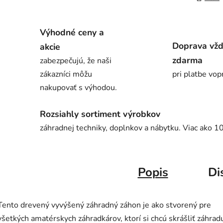
Výhodné ceny a
Doprava vž
akcie
zdarma
zabezpečujú, že naši
zákazníci môžu
pri platbe vop
nakupovať s výhodou.
Rozsiahly sortiment výrobkov
záhradnej techniky, doplnkov a nábytku. Viac ako 1
Popis
Di
Tento drevený vyvýšený záhradný záhon je ako stvorený pre
všetkých amatérskych záhradkárov, ktorí si chcú skrášliť záhrad