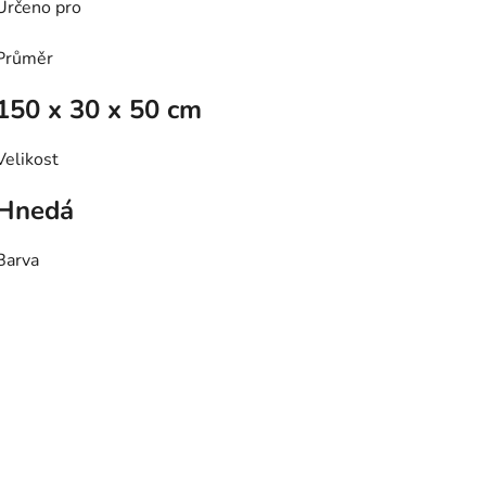
Určeno pro
Průměr
150 x 30 x 50 cm
Velikost
Hnedá
Barva