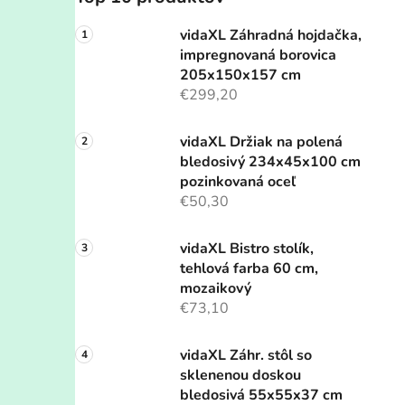
vidaXL Záhradná hojdačka,
impregnovaná borovica
205x150x157 cm
€299,20
vidaXL Držiak na polená
bledosivý 234x45x100 cm
pozinkovaná oceľ
€50,30
vidaXL Bistro stolík,
tehlová farba 60 cm,
mozaikový
€73,10
vidaXL Záhr. stôl so
sklenenou doskou
bledosivá 55x55x37 cm