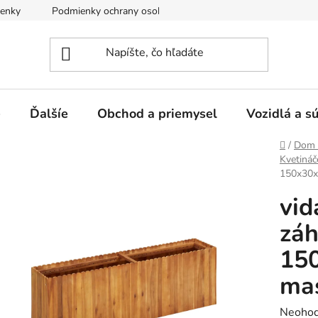
enky
Podmienky ochrany osobných údajov
e
Ďalšíe
Obchod a priemysel
Vozidlá a s
Domov
/
Dom 
Kvetináč
150x30x
vid
záh
150
ma
Prieme
Neohod