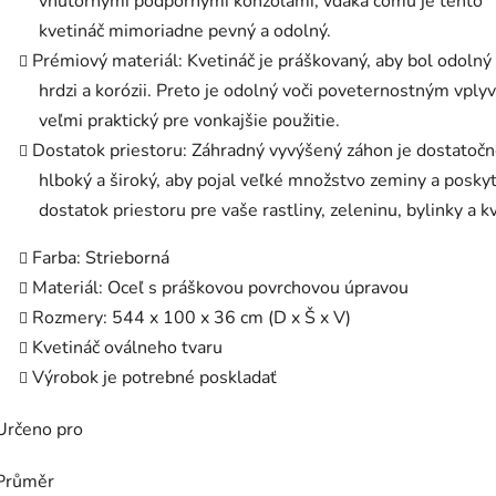
vnútornými podpornými konzolami, vďaka čomu je tento
kvetináč mimoriadne pevný a odolný.
Prémiový materiál: Kvetináč je práškovaný, aby bol odolný 
hrdzi a korózii. Preto je odolný voči poveternostným vply
veľmi praktický pre vonkajšie použitie.
Dostatok priestoru: Záhradný vyvýšený záhon je dostatoč
hlboký a široký, aby pojal veľké množstvo zeminy a posky
dostatok priestoru pre vaše rastliny, zeleninu, bylinky a k
Farba: Strieborná
Materiál: Oceľ s práškovou povrchovou úpravou
Rozmery: 544 x 100 x 36 cm (D x Š x V)
Kvetináč oválneho tvaru
Výrobok je potrebné poskladať
Určeno pro
Průměr