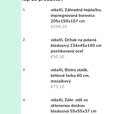
vidaXL Záhradná hojdačka,
impregnovaná borovica
205x150x157 cm
€299,20
vidaXL Držiak na polená
bledosivý 234x45x100 cm
pozinkovaná oceľ
€50,30
vidaXL Bistro stolík,
tehlová farba 60 cm,
mozaikový
€73,10
vidaXL Záhr. stôl so
sklenenou doskou
bledosivá 55x55x37 cm