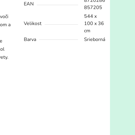
8720286
EAN
857205
544 x
voči
Velikost
100 x 36
vom a
cm
Barva
Srieborná
ne
tol
vety.