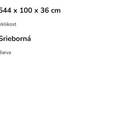
544 x 100 x 36 cm
Velikost
Srieborná
Barva