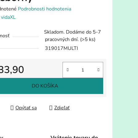
rné
notené
Podrobnosti hodnotenia
enie
:
vidaXL
tu
Skladom. Dodáme do 5-7
nosť
pracovných dní.
(>5 ks)
319017MULTI
33,90
iek.
tková cena:
DO KOŠÍKA
Opýtať sa
Zdieľať
dy
Vrátenie tovaru do