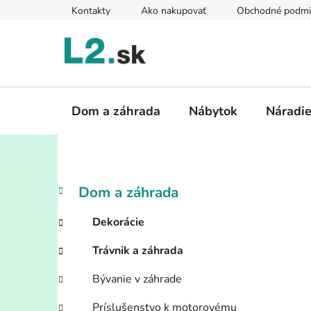
Prejsť
Kontakty
Ako nakupovať
Obchodné podmi
na
obsah
Dom a záhrada
Nábytok
Náradi
B
K
Preskočiť
Dom a záhrada
a
kategórie
o
t
č
Dekorácie
e
n
g
Trávnik a záhrada
ý
ó
p
r
Bývanie v záhrade
i
a
e
Príslušenstvo k motorovému