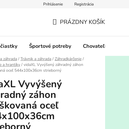
Prihlásenie
Registrácia
PRÁZDNY KOŠÍK
NÁKUPNÝ
KOŠÍK
účiastky
Športové potreby
Chovateľské potre
a záhrada
/
Trávnik a záhrada
/
Záhradkárčenie
/
e a hrantíky
/
vidaXL Vyvýšený záhradný záhon
aná oceľ 544x100x36cm strieborný
aXL Vyvýšený
radný záhon
škovaná oceľ
4x100x36cm
ieborný