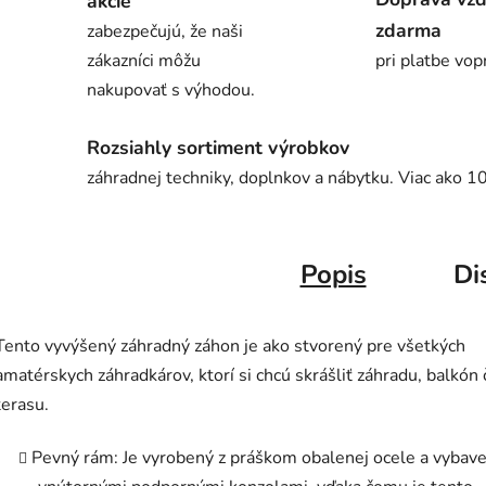
akcie
zdarma
zabezpečujú, že naši
zákazníci môžu
pri platbe vop
nakupovať s výhodou.
Rozsiahly sortiment výrobkov
záhradnej techniky, doplnkov a nábytku. Viac ako 1
Popis
Di
Tento vyvýšený záhradný záhon je ako stvorený pre všetkých
amatérskych záhradkárov, ktorí si chcú skrášliť záhradu, balkón 
terasu.
Pevný rám: Je vyrobený z práškom obalenej ocele a vybav