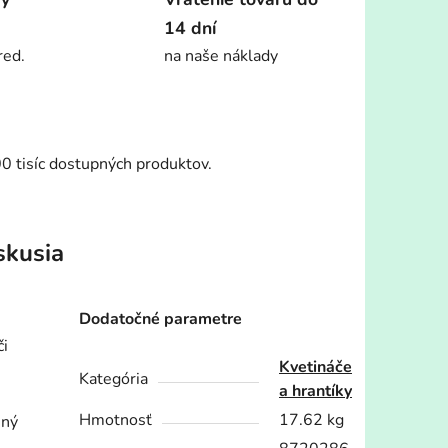
14 dní
red.
na naše náklady
00 tisíc dostupných produktov.
skusia
Dodatočné parametre
či
Kvetináče
Kategória
a hrantíky
Hmotnosť
17.62 kg
ený