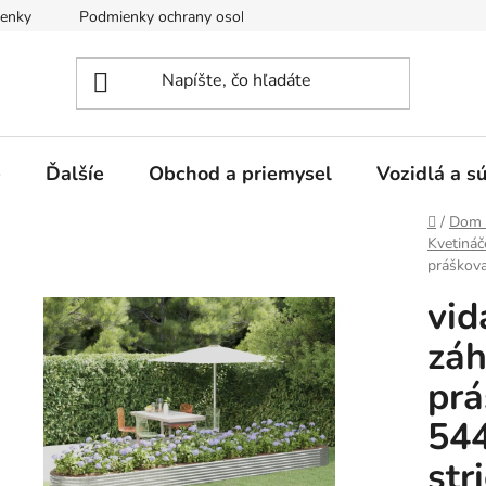
enky
Podmienky ochrany osobných údajov
e
Ďalšíe
Obchod a priemysel
Vozidlá a s
Domov
/
Dom 
Kvetináč
práškov
vid
záh
prá
54
str