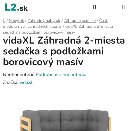
Prejsť
Hľadať
NÁKUP
na
KOŠÍK
obsah
Domov
/
Nábytok
/
Záhradný nábytok
/
Záhradné sedenie
/
Časti
modulárnych záhradných súprav
/
vidaXL Záhradná 2-miesta
sedačka s podložkami borovicový masív
vidaXL Záhradná 2-miesta
sedačka s podložkami
borovicový masív
Priemerné
Neohodnotené
Podrobnosti hodnotenia
hodnotenie
Značka:
vidaXL
produktu
je
0,0
z
5
hviezdičiek.