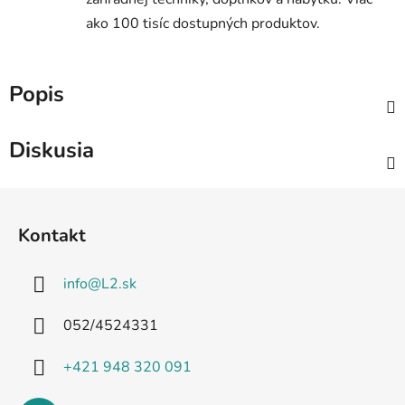
ako 100 tisíc dostupných produktov.
Popis
Diskusia
Z
á
Kontakt
p
ä
info
@
L2.sk
t
i
052/4524331
e
+421 948 320 091