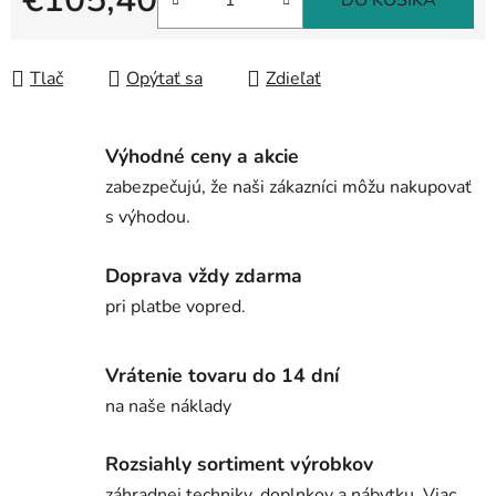
DO KOŠÍKA
Jednotková cena:
Tlač
Opýtať sa
Zdieľať
Výhodné ceny a akcie
zabezpečujú, že naši zákazníci môžu nakupovať
s výhodou.
Doprava vždy zdarma
pri platbe vopred.
Vrátenie tovaru do 14 dní
na naše náklady
Rozsiahly sortiment výrobkov
záhradnej techniky, doplnkov a nábytku. Viac