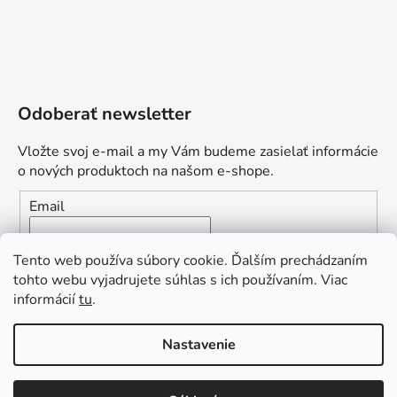
Odoberať newsletter
Vložte svoj e-mail a my Vám budeme zasielať informácie
o nových produktoch na našom e-shope.
Email
Vložením e-mailu súhlasíte s
podmienkami ochrany
Tento web používa súbory cookie. Ďalším prechádzaním
osobných údajov
tohto webu vyjadrujete súhlas s ich používaním. Viac
informácií
tu
.
PRIHLÁSIŤ SA
„Odpovedám okamžite. S čím vám
Nastavenie
môžem pomôcť?“
Obľúbená ponuka
: Zaplaťte vopred a získajte