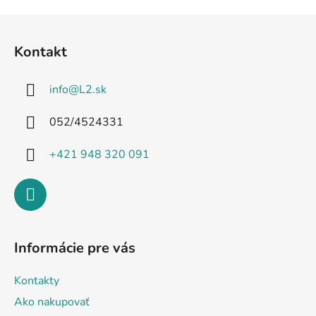
Z
á
Kontakt
p
ä
info
@
L2.sk
t
i
052/4524331
e
+421 948 320 091
Informácie pre vás
Kontakty
Ako nakupovať