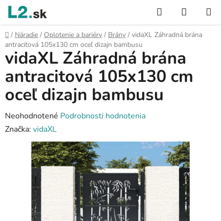
Prejsť
Hľadať
NÁKUP
na
KOŠÍK
obsah
Domov
/
Náradie
/
Oplotenie a bariéry
/
Brány
/
vidaXL Záhradná brána
antracitová 105x130 cm oceľ dizajn bambusu
vidaXL Záhradná brána
antracitová 105x130 cm
oceľ dizajn bambusu
Priemerné
Neohodnotené
Podrobnosti hodnotenia
hodnotenie
Značka:
vidaXL
produktu
je
0,0
z
5
hviezdičiek.