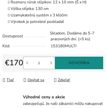
Rozmery rúrok stĺpikov: 12 x 10 mm (Š x H)
Výška stĺpika: 130 cm
Uzamykateľný systém s 3 kľúčmi
Výrobok je potrebné poskladať
Skladom. Dodáme do 5-7
Dostupnosť
pracovných dní.
(>5 ks)
Kód:
153180MULTI
€170
DO KOŠÍKA
Jednotková cena:
Tlač
Opýtať sa
Zdieľať
Výhodné ceny a akcie
zabezpečujú, že naši zákazníci môžu nakupovať