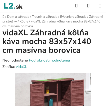
Prejsť
Hľadať
NÁKUP
na
KOŠÍK
obsah
Domov
/
Dom a záhrada
/
Trávnik a záhrada
/
Bývanie v záhrade
/
Záhradné
prístrešky
/
Kôlne
/
vidaXL Záhradná kôlňa káva mocha 83x57x140
cm masívna borovica
vidaXL Záhradná kôlňa
káva mocha 83x57x140
cm masívna borovica
Priemerné
Neohodnotené
Podrobnosti hodnotenia
hodnotenie
Značka:
vidaXL
produktu
je
0,0
z
5
hviezdičiek.