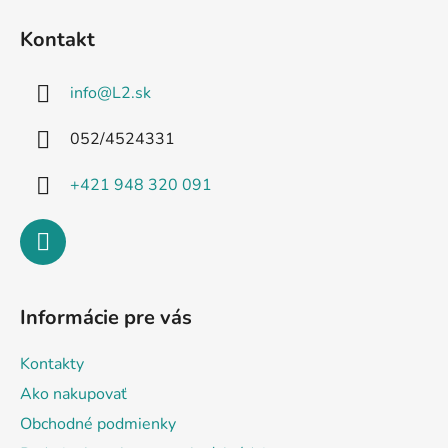
á
Kontakt
p
ä
info
@
L2.sk
t
i
052/4524331
e
+421 948 320 091
Informácie pre vás
Kontakty
Ako nakupovať
Obchodné podmienky