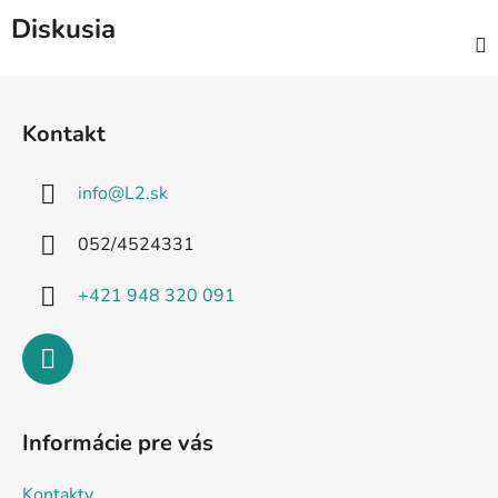
Diskusia
Z
á
Kontakt
p
ä
info
@
L2.sk
t
i
052/4524331
e
+421 948 320 091
Informácie pre vás
Kontakty