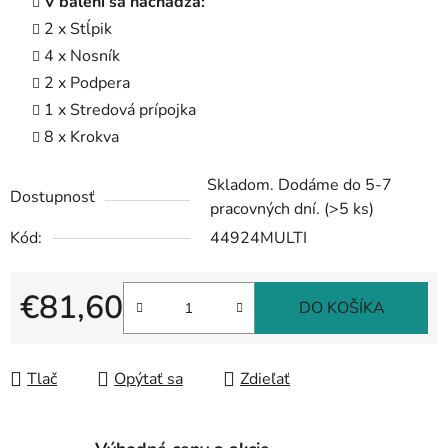
V balení sa nachádza:
2 x Stĺpik
4 x Nosník
2 x Podpera
1 x Stredová prípojka
8 x Krokva
Skladom. Dodáme do 5-7
Dostupnosť
pracovných dní.
(>5 ks)
Kód:
44924MULTI
€81,60
DO KOŠÍKA
Jednotková cena:
Tlač
Opýtať sa
Zdieľať