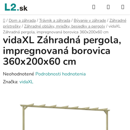
Prejsť
Hľadať
NÁKUP
na
KOŠÍK
obsah
Domov
/
Dom a záhrada
/
Trávnik a záhrada
/
Bývanie v záhrade
/
Záhradné
prístrešky
/
Záhradné oblúky, mriežky, besiedky a pergoly
/
vidaXL
Záhradná pergola, impregnovaná borovica 360x200x60 cm
vidaXL Záhradná pergola,
impregnovaná borovica
360x200x60 cm
Priemerné
Neohodnotené
Podrobnosti hodnotenia
hodnotenie
Značka:
vidaXL
produktu
je
0,0
z
5
hviezdičiek.