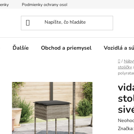
enky
Podmienky ochrany osobných údajov
e
Ďalšíe
Obchod a priemysel
Vozidlá a s
Domov
/
Náby
stoličky
polyrata
vid
sto
siv
Prieme
Neohod
hodnot
Značka