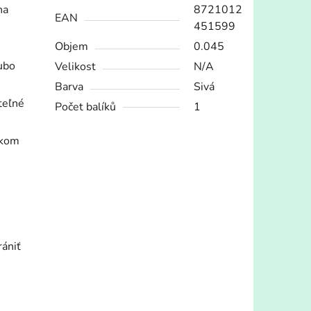
na
8721012
EAN
451599
Objem
0.045
ubo
Velikost
N/A
Barva
Sivá
teľné
Počet balíků
1
ekom
rániť