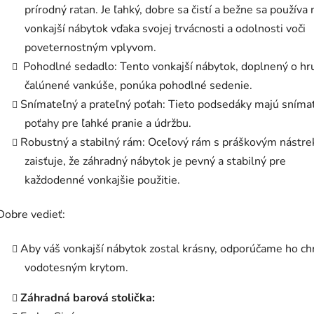
prírodný ratan. Je ľahký, dobre sa čistí a bežne sa používa 
vonkajší nábytok vďaka svojej trvácnosti a odolnosti voči
poveternostným vplyvom.
Pohodlné sedadlo: Tento vonkajší nábytok, doplnený o hr
čalúnené vankúše, ponúka pohodlné sedenie.
Snímateľný a prateľný poťah: Tieto podsedáky majú sníma
poťahy pre ľahké pranie a údržbu.
Robustný a stabilný rám: Oceľový rám s práškovým nástr
zaisťuje, že záhradný nábytok je pevný a stabilný pre
každodenné vonkajšie použitie.
Dobre vedieť:
Aby váš vonkajší nábytok zostal krásny, odporúčame ho ch
vodotesným krytom.
Záhradná barová stolička: