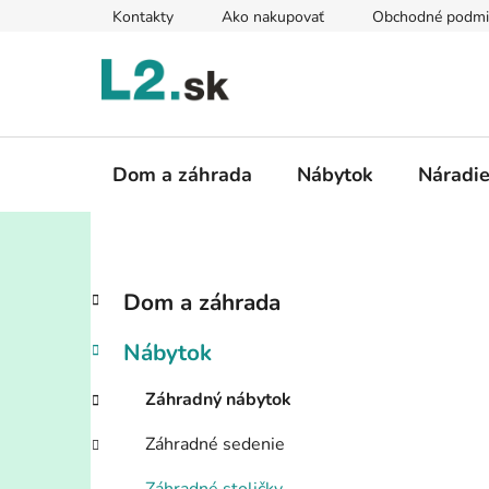
Prejsť
Kontakty
Ako nakupovať
Obchodné podmi
na
obsah
Dom a záhrada
Nábytok
Náradi
B
K
Preskočiť
Dom a záhrada
a
kategórie
o
t
č
Nábytok
e
n
g
ý
Záhradný nábytok
ó
p
r
Záhradné sedenie
i
a
e