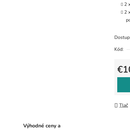
2 
2 
p
Dostup
Kód:
€1
Jedno
Tlač
Výhodné ceny a