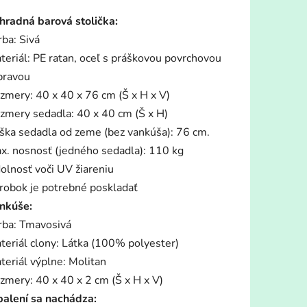
tu
hradná barová stolička:
rba: Sivá
teriál: PE ratan, oceľ s práškovou povrchovou
pravou
zmery: 40 x 40 x 76 cm (Š x H x V)
iek.
zmery sedadla: 40 x 40 cm (Š x H)
ška sedadla od zeme (bez vankúša): 76 cm.
x. nosnosť (jedného sedadla): 110 kg
olnosť voči UV žiareniu
robok je potrebné poskladať
nkúše:
rba: Tmavosivá
teriál clony: Látka (100% polyester)
teriál výplne: Molitan
zmery: 40 x 40 x 2 cm (Š x H x V)
balení sa nachádza: