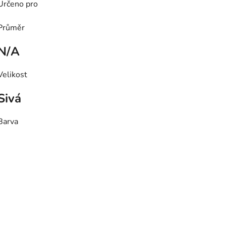
Určeno pro
Průměr
N/A
Velikost
Sivá
Barva