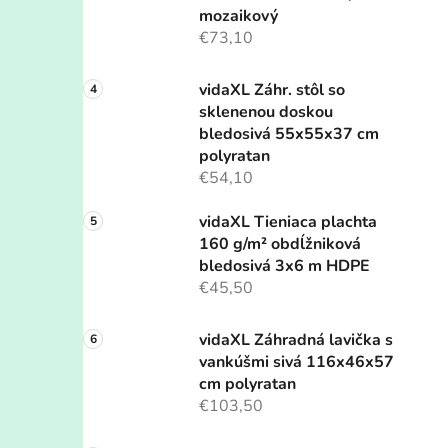
mozaikový
€73,10
vidaXL Záhr. stôl so
sklenenou doskou
bledosivá 55x55x37 cm
polyratan
€54,10
vidaXL Tieniaca plachta
160 g/m² obdĺžniková
bledosivá 3x6 m HDPE
€45,50
vidaXL Záhradná lavička s
vankúšmi sivá 116x46x57
cm polyratan
€103,50