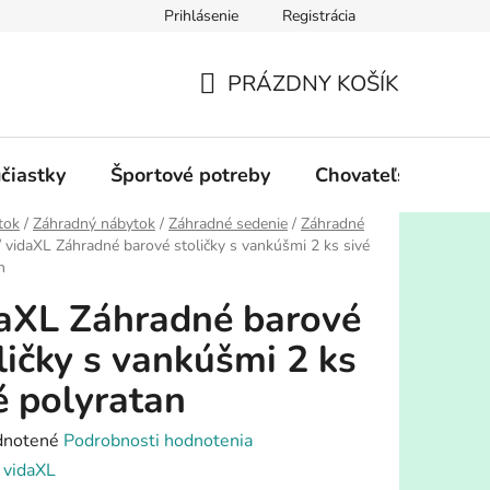
Prihlásenie
Registrácia
PRÁZDNY KOŠÍK
NÁKUPNÝ
KOŠÍK
účiastky
Športové potreby
Chovateľské potre
tok
/
Záhradný nábytok
/
Záhradné sedenie
/
Záhradné
/
vidaXL Záhradné barové stoličky s vankúšmi 2 ks sivé
n
aXL Záhradné barové
ličky s vankúšmi 2 ks
é polyratan
rné
notené
Podrobnosti hodnotenia
enie
:
vidaXL