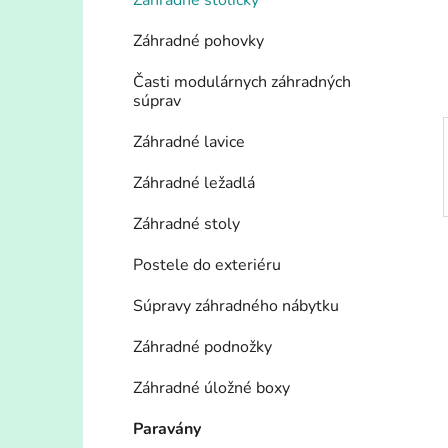
n
Záhradné stoličky
e
Záhradné pohovky
l
Časti modulárnych záhradných
súprav
Záhradné lavice
Záhradné ležadlá
Záhradné stoly
Postele do exteriéru
Súpravy záhradného nábytku
Záhradné podnožky
Záhradné úložné boxy
Paravány