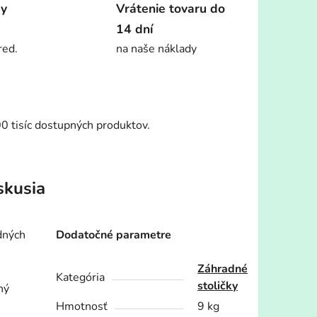
dy
Vrátenie tovaru do
14 dní
red.
na naše náklady
00 tisíc dostupných produktov.
skusia
dných
Dodatočné parametre
Záhradné
Kategória
stoličky
ný
Hmotnosť
9 kg