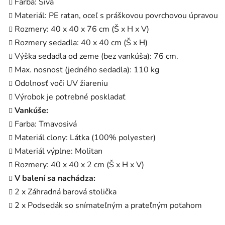
Farba: Sivá
Materiál: PE ratan, oceľ s práškovou povrchovou úpravou
Rozmery: 40 x 40 x 76 cm (Š x H x V)
Rozmery sedadla: 40 x 40 cm (Š x H)
Výška sedadla od zeme (bez vankúša): 76 cm.
Max. nosnosť (jedného sedadla): 110 kg
Odolnosť voči UV žiareniu
Výrobok je potrebné poskladať
Vankúše:
Farba: Tmavosivá
Materiál clony: Látka (100% polyester)
Materiál výplne: Molitan
Rozmery: 40 x 40 x 2 cm (Š x H x V)
V balení sa nachádza:
2 x Záhradná barová stolička
2 x Podsedák so snímateľným a prateľným poťahom