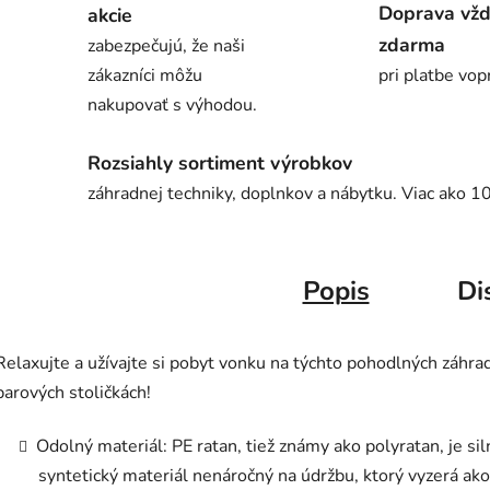
Doprava vž
akcie
zdarma
zabezpečujú, že naši
zákazníci môžu
pri platbe vop
nakupovať s výhodou.
Rozsiahly sortiment výrobkov
záhradnej techniky, doplnkov a nábytku. Viac ako 1
Popis
Di
Relaxujte a užívajte si pobyt vonku na týchto pohodlných záhra
barových stoličkách!
Odolný materiál: PE ratan, tiež známy ako polyratan, je sil
syntetický materiál nenáročný na údržbu, ktorý vyzerá ako