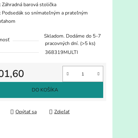
x Záhradná barová stolička
x Podsedák so snímateľným a prateľným
oťahom
Skladom. Dodáme do 5-7
nosť
pracovných dní.
(>5 ks)
368319MULTI
01,60
tková cena:
DO KOŠÍKA
Opýtať sa
Zdieľať