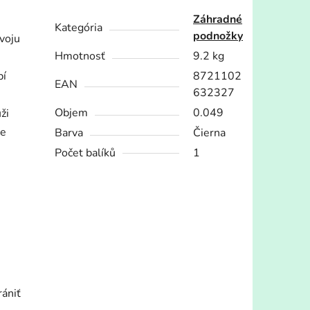
Záhradné
Kategória
podnožky
svoju
Hmotnosť
9.2 kg
bí
8721102
EAN
632327
Objem
0.049
ži
ie
Barva
Čierna
Počet balíků
1
rániť