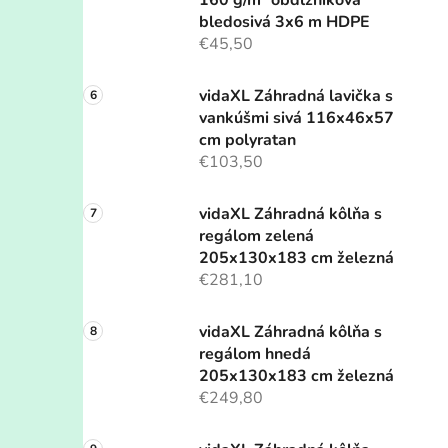
160 g/m² obdĺžniková
bledosivá 3x6 m HDPE
€45,50
vidaXL Záhradná lavička s
vankúšmi sivá 116x46x57
cm polyratan
€103,50
vidaXL Záhradná kôlňa s
regálom zelená
205x130x183 cm železná
€281,10
vidaXL Záhradná kôlňa s
regálom hnedá
205x130x183 cm železná
€249,80