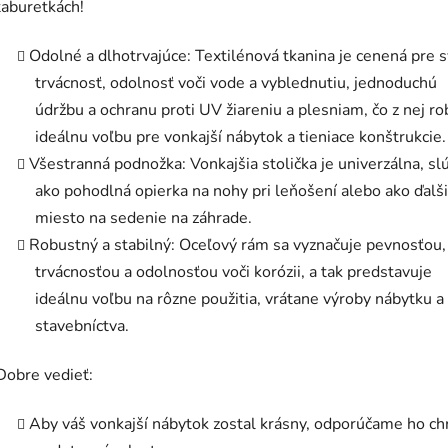
taburetkách!
Odolné a dlhotrvajúce: Textilénová tkanina je cenená pre 
trvácnosť, odolnosť voči vode a vyblednutiu, jednoduchú
údržbu a ochranu proti UV žiareniu a plesniam, čo z nej ro
ideálnu voľbu pre vonkajší nábytok a tieniace konštrukcie.
Všestranná podnožka: Vonkajšia stolička je univerzálna, slú
ako pohodlná opierka na nohy pri leňošení alebo ako ďalš
miesto na sedenie na záhrade.
Robustný a stabilný: Oceľový rám sa vyznačuje pevnosťou,
trvácnosťou a odolnosťou voči korózii, a tak predstavuje
ideálnu voľbu na rôzne použitia, vrátane výroby nábytku a
stavebníctva.
Dobre vedieť:
Aby váš vonkajší nábytok zostal krásny, odporúčame ho ch