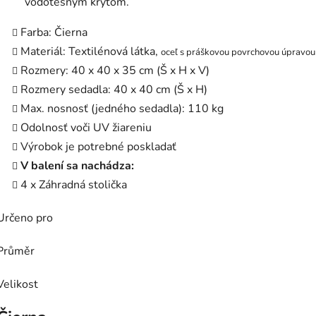
vodotesným krytom.
Farba: Čierna
Materiál: Textilénová látka,
oceľ s práškovou povrchovou úpravou
Rozmery: 40 x 40 x 35 cm (Š x H x V)
Rozmery sedadla: 40 x 40 cm (Š x H)
Max. nosnosť (jedného sedadla): 110 kg
Odolnosť voči UV žiareniu
Výrobok je potrebné poskladať
V balení sa nachádza:
4 x Záhradná stolička
Určeno pro
Průměr
Velikost