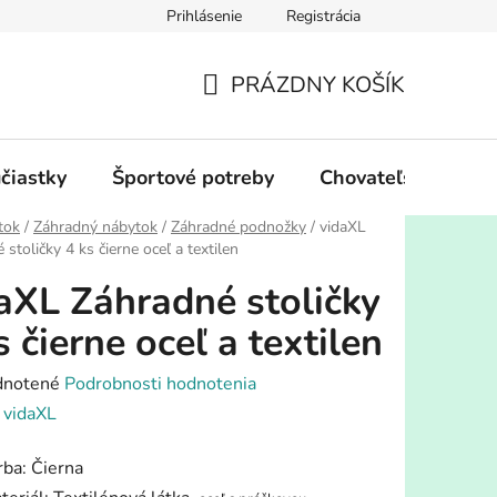
Prihlásenie
Registrácia
PRÁZDNY KOŠÍK
NÁKUPNÝ
KOŠÍK
účiastky
Športové potreby
Chovateľské potre
tok
/
Záhradný nábytok
/
Záhradné podnožky
/
vidaXL
stoličky 4 ks čierne oceľ a textilen
aXL Záhradné stoličky
s čierne oceľ a textilen
rné
notené
Podrobnosti hodnotenia
enie
:
vidaXL
tu
rba: Čierna