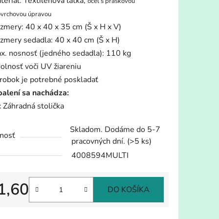
teriál: Textilénová látka,
oceľ s práškovou
vrchovou úpravou
zmery: 40 x 40 x 35 cm (Š x H x V)
zmery sedadla: 40 x 40 cm (Š x H)
iek.
x. nosnosť (jedného sedadla): 110 kg
olnosť voči UV žiareniu
robok je potrebné poskladať
balení sa nachádza:
x Záhradná stolička
Skladom. Dodáme do 5-7
nosť
pracovných dní.
(>5 ks)
4008594MULTI
1,60
DO KOŠÍKA
tková cena: