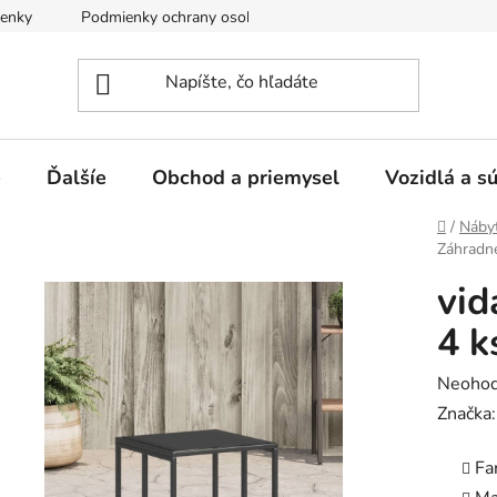
enky
Podmienky ochrany osobných údajov
e
Ďalšíe
Obchod a priemysel
Vozidlá a s
Domov
/
Náby
Záhradné 
vid
4 k
Prieme
Neohod
hodnot
Značka
produk
Fa
je