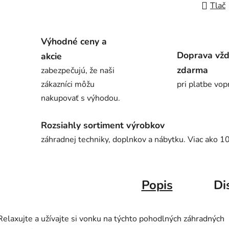
Tlač
Výhodné ceny a
Doprava vž
akcie
zdarma
zabezpečujú, že naši
zákazníci môžu
pri platbe vop
nakupovať s výhodou.
Rozsiahly sortiment výrobkov
záhradnej techniky, doplnkov a nábytku. Viac ako 1
Popis
Di
Relaxujte a užívajte si vonku na týchto pohodlných záhradných