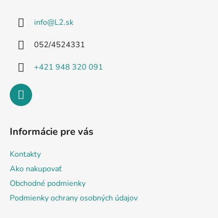
p
ä
info
@
L2.sk
t
i
052/4524331
e
+421 948 320 091
Informácie pre vás
Kontakty
Ako nakupovať
Obchodné podmienky
Podmienky ochrany osobných údajov