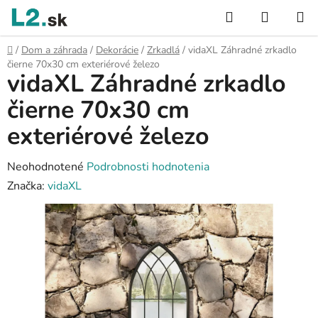
Prejsť
Hľadať
NÁKUP
na
KOŠÍK
obsah
Domov
/
Dom a záhrada
/
Dekorácie
/
Zrkadlá
/
vidaXL Záhradné zrkadlo
čierne 70x30 cm exteriérové železo
vidaXL Záhradné zrkadlo
čierne 70x30 cm
exteriérové železo
Priemerné
Neohodnotené
Podrobnosti hodnotenia
hodnotenie
Značka:
vidaXL
produktu
je
0,0
z
5
hviezdičiek.