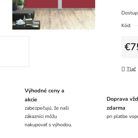
produk
je
Dostup
0,0
Kód:
z
5
€7
hviezdič
Jedno
Tlač
Výhodné ceny a
Doprava vž
akcie
zdarma
zabezpečujú, že naši
zákazníci môžu
pri platbe vop
nakupovať s výhodou.