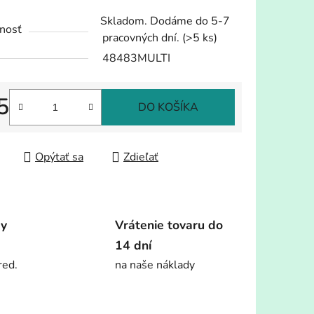
tu
Skladom. Dodáme do 5-7
nosť
pracovných dní.
(>5 ks)
48483MULTI
5
iek.
DO KOŠÍKA
tková cena:
Opýtať sa
Zdieľať
dy
Vrátenie tovaru do
14 dní
red.
na naše náklady