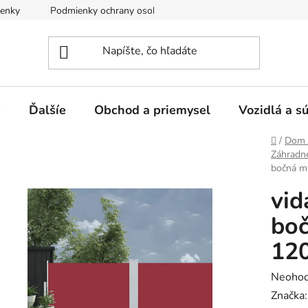
enky
Podmienky ochrany osobných údajov
e
Ďalšíe
Obchod a priemysel
Vozidlá a s
Domov
/
Dom 
Záhradné
bočná m
vid
boč
12
Prieme
Neohod
hodnot
Značka