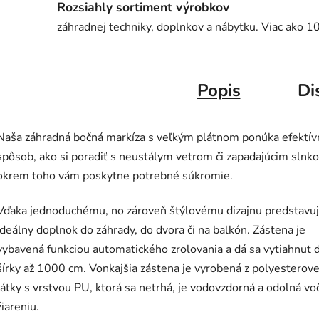
Rozsiahly sortiment výrobkov
záhradnej techniky, doplnkov a nábytku. Viac ako 1
Popis
Di
Naša záhradná bočná markíza s veľkým plátnom ponúka efektív
spôsob, ako si poradiť s neustálym vetrom či zapadajúcim slnk
okrem toho vám poskytne potrebné súkromie.
Vďaka jednoduchému, no zároveň štýlovému dizajnu predstavu
ideálny doplnok do záhrady, do dvora či na balkón. Zástena je
vybavená funkciou automatického zrolovania a dá sa vytiahnuť 
šírky až 1000 cm. Vonkajšia zástena je vyrobená z polyesterove
látky s vrstvou PU, ktorá sa netrhá, je vodovzdorná a odolná vo
žiareniu.