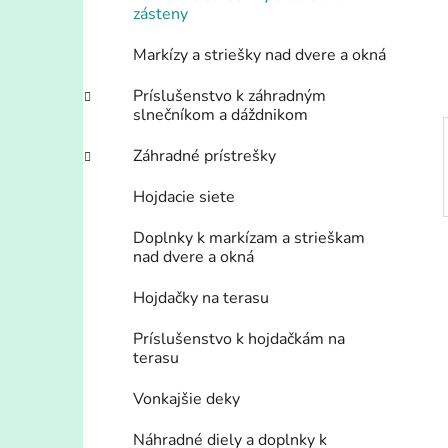
n
zásteny
e
l
Markízy a striešky nad dvere a okná
Príslušenstvo k záhradným
slnečníkom a dáždnikom
Záhradné prístrešky
Hojdacie siete
Doplnky k markízam a strieškam
nad dvere a okná
Hojdačky na terasu
Príslušenstvo k hojdačkám na
terasu
Vonkajšie deky
Náhradné diely a doplnky k