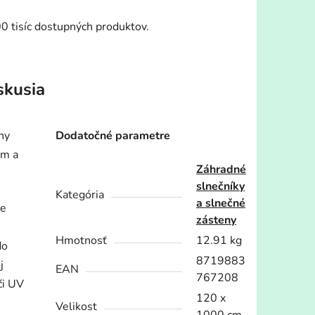
00 tisíc dostupných produktov.
skusia
ny
Dodatočné parametre
om a
Záhradné
slnečníky
Kategória
a slnečné
je
zásteny
Hmotnosť
12.91 kg
do
8719883
j
EAN
767208
či UV
120 x
Velikost