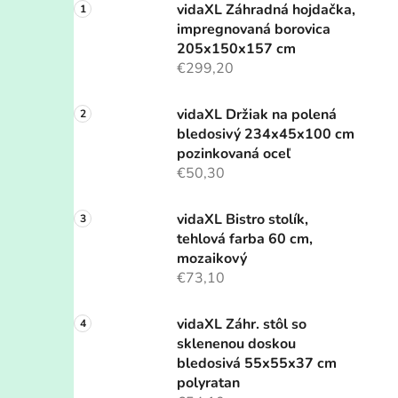
vidaXL Záhradná hojdačka,
impregnovaná borovica
205x150x157 cm
€299,20
vidaXL Držiak na polená
bledosivý 234x45x100 cm
pozinkovaná oceľ
€50,30
vidaXL Bistro stolík,
tehlová farba 60 cm,
mozaikový
€73,10
vidaXL Záhr. stôl so
sklenenou doskou
bledosivá 55x55x37 cm
polyratan