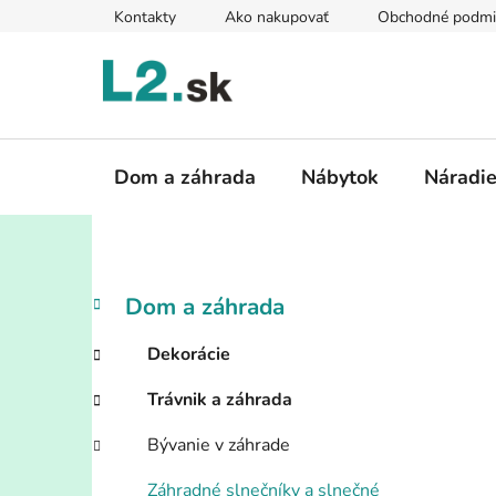
Prejsť
Kontakty
Ako nakupovať
Obchodné podmi
na
obsah
Dom a záhrada
Nábytok
Náradi
B
K
Preskočiť
Dom a záhrada
a
kategórie
o
t
č
Dekorácie
e
n
g
Trávnik a záhrada
ý
ó
p
r
Bývanie v záhrade
i
a
e
Záhradné slnečníky a slnečné