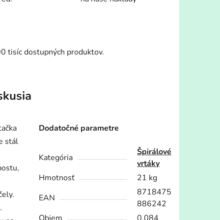
00 tisíc dostupných produktov.
skusia
tačka
Dodatočné parametre
e stál
Špirálové
Kategória
vrtáky
postu,
Hmotnosť
21 kg
8718475
čely.
EAN
886242
.
Objem
0.084