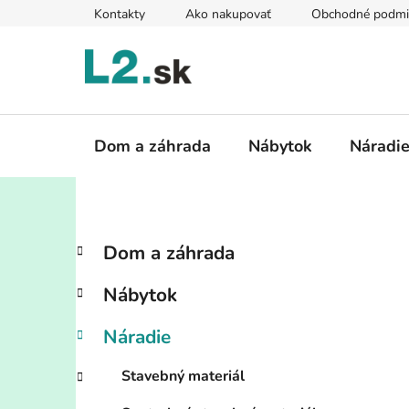
Prejsť
Kontakty
Ako nakupovať
Obchodné podmi
na
obsah
Dom a záhrada
Nábytok
Náradi
B
K
Preskočiť
Dom a záhrada
a
kategórie
o
t
č
Nábytok
e
n
g
ý
Náradie
ó
p
r
Stavebný materiál
i
a
e