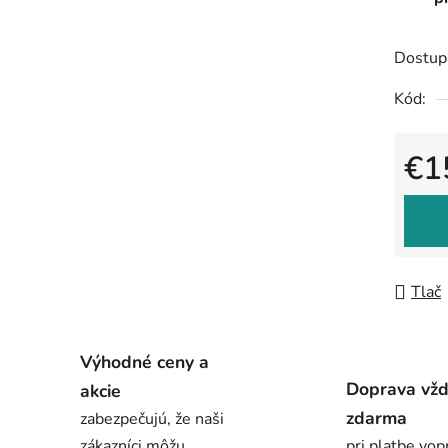
Dostup
Kód:
€1
Jedno
Tlač
Výhodné ceny a
Doprava vž
akcie
zdarma
zabezpečujú, že naši
zákazníci môžu
pri platbe vop