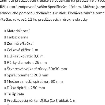
Zahrnuté predlžovacie trubice sa používajú na predĺženie vŕtačk
dĺžku ktorá zodpovedá vašim špecifickým účelom. Môžete ju zos
jednoducho pomocou dodaných skrutiek. Dodávka zahŕňa zemn
vŕtačku, rukoveť, 12 ks predlžovacích rúrok, a skrutky.
Materiál: oceľ
Farba: čierna
Zemná vŕtačka:
Celková dĺžka: 1 m
Dĺžka rukoväte: 0,6 m
Rúrky diameter: 25 mm
Štvorcová veľkosť rúrky: 30x30 mm
Spiral priemer.: 200 mm
Medzera medzi spiralma : 60 mm
Dĺžka špirálu: 250 mm
Tri špirály
Predlžovacia rúrka: Dĺžka (1x trubka): 1 m