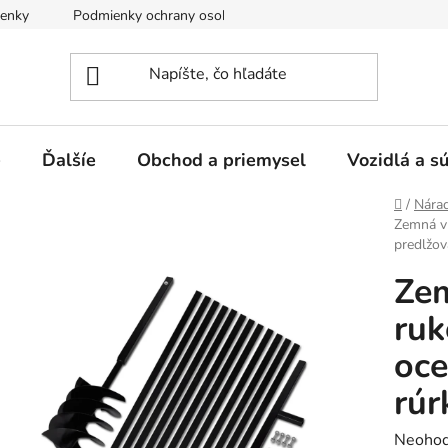
enky
Podmienky ochrany osobných údajov
e
Ďalšíe
Obchod a priemysel
Vozidlá a s
Domov
/
Nárad
Zemná v
predlžov
Ze
ruk
oce
rúr
Prieme
Neohod