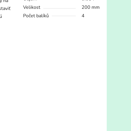
y na
Velikost
200 mm
taviť
Počet balíků
4
ú