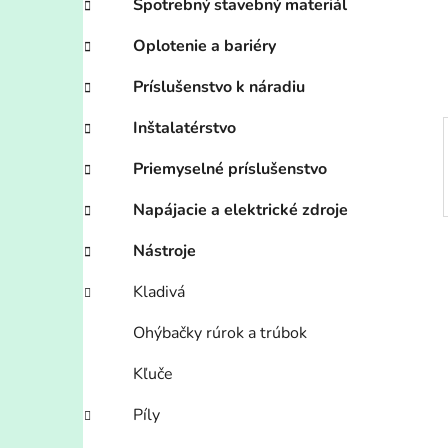
n
Spotrebný stavebný materiál
e
Oplotenie a bariéry
l
Príslušenstvo k náradiu
Inštalatérstvo
Priemyselné príslušenstvo
Napájacie a elektrické zdroje
Nástroje
Kladivá
Ohýbačky rúrok a trúbok
Kľuče
Píly