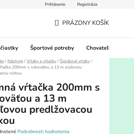
Prihlásenie
Registrácia
PRÁZDNY KOŠÍK
NÁKUPNÝ
KOŠÍK
účiastky
Športové potreby
Chovateľské potre
ie
/
Nástroje
/
Vrtáky a vŕtačky
/
Špirálové vrtáky
/
ŕtačka 200mm s rukoväťou a 13 m oceľovou
acou rúrkou
mná vŕtačka 200mm s
oväťou a 13 m
ľovou predlžovacou
kou
rné
notené
Podrobnosti hodnotenia