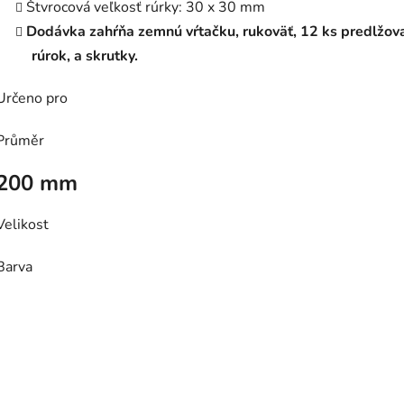
Štvrocová veľkosť rúrky: 30 x 30 mm
Dodávka zahŕňa zemnú vŕtačku, rukoväť, 12 ks predlžov
rúrok, a skrutky.
Určeno pro
Průměr
200 mm
Velikost
Barva