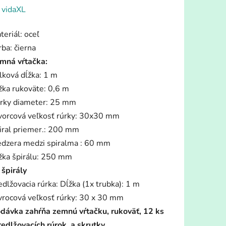
enie
:
vidaXL
tu
teriál: oceľ
rba: čierna
mná vŕtačka:
lková dĺžka: 1 m
žka rukoväte: 0,6 m
iek.
rky diameter: 25 mm
vorcová veľkosť rúrky: 30x30 mm
iral priemer.: 200 mm
dzera medzi spiralma : 60 mm
žka špirálu: 250 mm
 špirály
edlžovacia rúrka: Dĺžka (1x trubka): 1 m
vrocová veľkosť rúrky: 30 x 30 mm
dávka zahŕňa zemnú vŕtačku, rukoväť, 12 ks
redlžovacích rúrok, a skrutky.