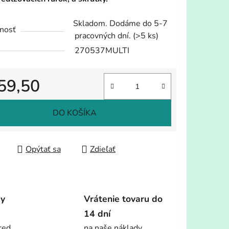
Skladom. Dodáme do 5-7
nosť
pracovných dní.
(>5 ks)
270537MULTI
59,50
tková cena:
DO KOŠÍKA
Opýtať sa
Zdieľať
dy
Vrátenie tovaru do
14 dní
red.
na naše náklady