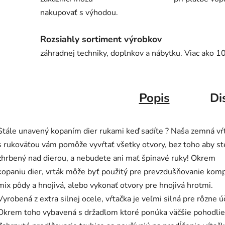
nakupovať s výhodou.
Rozsiahly sortiment výrobkov
záhradnej techniky, doplnkov a nábytku. Viac ako 1
Popis
Di
Stále unavený kopaním dier rukami keď sadíťe ? Naša zemná vŕ
s rukoväťou vám pomôže vyvŕtať všetky otvory, bez toho aby st
zhrbený nad dierou, a nebudete ani mať špinavé ruky! Okrem
kopaniu dier, vrták môže byť použitý pre prevzdušňovanie kom
mix pôdy a hnojivá, alebo vykonať otvory pre hnojivá hrotmi.
Vyrobená z extra silnej ocele, vŕtačka je veľmi silná pre rôzne ú
Okrem toho vybavená s držadlom ktoré ponúka väčšie pohodlie