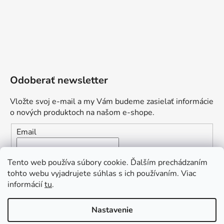
Odoberať newsletter
Vložte svoj e-mail a my Vám budeme zasielať informácie
o nových produktoch na našom e-shope.
Email
Vložením e-mailu súhlasíte s
podmienkami ochrany
Tento web používa súbory cookie. Ďalším prechádzaním
osobných údajov
tohto webu vyjadrujete súhlas s ich používaním. Viac
informácií
tu
.
PRIHLÁSIŤ SA
„Odpovedám okamžite. S čím vám
Nastavenie
môžem pomôcť?“