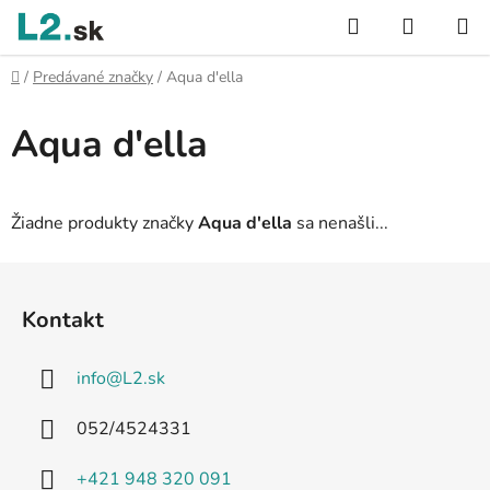
Prejsť
Hľadať
NÁKUP
na
KOŠÍK
obsah
Domov
/
Predávané značky
/
Aqua d'ella
Aqua d'ella
Žiadne produkty značky
Aqua d'ella
sa nenašli...
Z
á
Kontakt
p
ä
info
@
L2.sk
t
i
052/4524331
e
+421 948 320 091