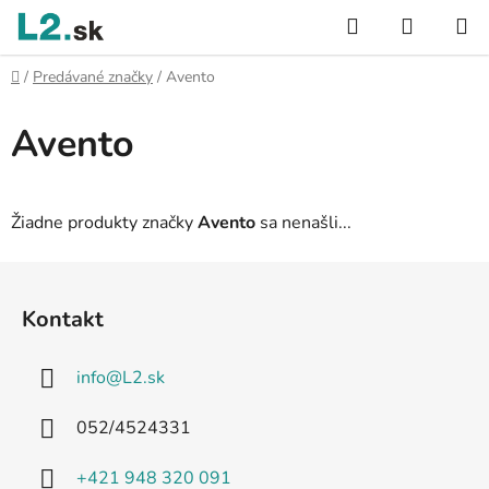
Prejsť
Hľadať
NÁKUP
na
KOŠÍK
obsah
Domov
/
Predávané značky
/
Avento
Avento
Žiadne produkty značky
Avento
sa nenašli...
Z
á
Kontakt
p
ä
info
@
L2.sk
t
i
052/4524331
e
+421 948 320 091