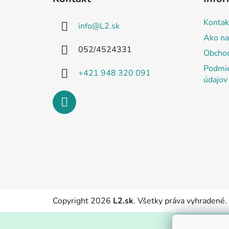
p
ä
Kontak
info
@
L2.sk
t
Ako na
i
052/4524331
Obcho
e
Podmie
+421 948 320 091
údajov
Copyright 2026
L2.sk
. Všetky práva vyhradené.