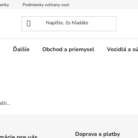
enky
Podmienky ochrany osobných údajov
e
Ďalšíe
Obchod a priemysel
Vozidlá a s
šli...
Doprava a platby
mácie pre vás