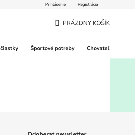
Prihlásenie
Registrácia
PRÁZDNY KOŠÍK
NÁKUPNÝ
KOŠÍK
účiastky
Športové potreby
Chovateľské potre
Odoberať newsletter