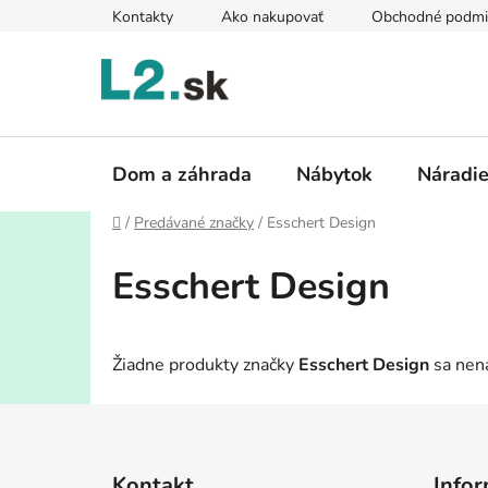
Prejsť
Kontakty
Ako nakupovať
Obchodné podmi
na
obsah
Dom a záhrada
Nábytok
Náradi
Domov
/
Predávané značky
/
Esschert Design
Esschert Design
Žiadne produkty značky
Esschert Design
sa nena
Z
á
Kontakt
Infor