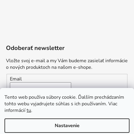
Odoberať newsletter
Vložte svoj e-mail a my Vám budeme zasielať informácie
o nových produktoch na našom e-shope.
Email
Vložením e-mailu súhlasíte s
podmienkami ochrany
Tento web používa súbory cookie. Ďalším prechádzaním
osobných údajov
tohto webu vyjadrujete súhlas s ich používaním. Viac
informácií
tu
.
PRIHLÁSIŤ SA
„Odpovedám okamžite. S čím vám
Nastavenie
môžem pomôcť?“