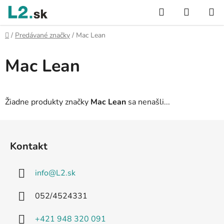
Prejsť
Hľadať
NÁKUP
na
KOŠÍK
obsah
Domov
/
Predávané značky
/
Mac Lean
Mac Lean
Žiadne produkty značky
Mac Lean
sa nenašli...
Z
á
Kontakt
p
ä
info
@
L2.sk
t
i
052/4524331
e
+421 948 320 091